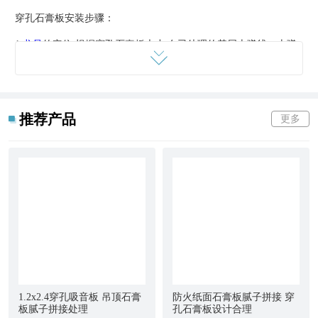
穿孔石膏板安装步骤：
1.
龙骨
的定位:根据穿孔石膏板大小,在已处理的基层上弹线。上弹
线前,须先考虑面板的排列问题,一般从装饰及节约材料考虑,排列时
由墙面的一侧开始,按次序安装到另一侧,不足整板时,按尺寸裁切
板
材
,以补齐墙面,补板一般宜安装在光线较暗的部位,避免影响美观。
推荐产品
更多
2.连墙件的固定:根据墙上所弹的墨线,打好孔洞,清理干净后打
入木楔。要求木楔的直径略大于电锤打出的孔洞,这样才会牢固,打
好以后,以木楔中间为圆点,以将要钉木方成45°角弹出长约10㎝的十
字坐标,以利于固定龙骨时正确找到定位
3.龙骨的固定:根据弹出的十字坐标,将已加工完的龙骨框料用木
螺钉或铁钉固定在木楔上。如没有加工框料,可先将木方固定在墙
上,在固定时,根据所弹的定位线固定主龙骨,要求龙骨横平竖直并保
证在同一水平上。
1.2x2.4穿孔吸音板 吊顶石膏
防火纸面石膏板腻子拼接 穿
4.软质松散材料的填塞:将松散材料,如玻璃棉,岩棉等剪切成龙
板腻子拼接处理
孔石膏板设计合理