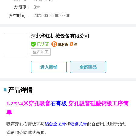
发货期：
3天
发布时间 ：
2025-06-25 00:00:08
河北华江机械设备有限公司
8
已认证
建材通
年
生产加工
进入商铺
全部商品
产品详情
1.2*2.4米穿孔吸音
石膏板
穿孔吸音硅酸钙板工序简
单
吸声穿孔石膏板可与
铝合金龙骨
和
轻钢龙骨
配合使用,以用于活动
式吊顶或隐藏式吊顶。