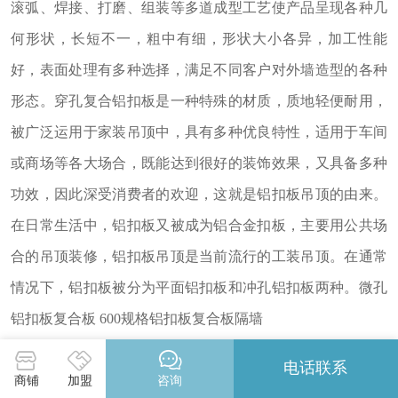
滚弧、焊接、打磨、组装等多道成型工艺使产品呈现各种几
何形状，长短不一，粗中有细，形状大小各异，加工性能
好，表面处理有多种选择，满足不同客户对外墙造型的各种
形态。
穿孔复合铝扣板是一种特殊的材质，质地轻便耐用，
被广泛运用于家装吊顶中，具有多种优良特性，适用于车间
或商场等各大场合，既能达到很好的装饰效果，又具备多种
功效，因此深受消费者的欢迎，这就是铝扣板吊顶的由来。
在日常生活中，铝扣板又被成为铝合金扣板，主要用公共场
合的吊顶装修，铝扣板吊顶是当前流行的工装吊顶。在通常
情况下，铝扣板被分为平面铝扣板和冲孔铝扣板两种。微孔
铝扣板复合板 600规格铝扣板复合板隔墙
来源：河北华江机械设备有限公司
电话联系
商铺
加盟
咨询