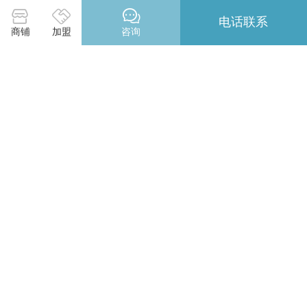
02/03
电话联系
商铺
加盟
咨询
600X600X15mm硅酸钙复合板 机房复合
吸音板
02/03
机房吸声板 硅酸钙板复合板隔墙
02/03
600规格铝扣板复合板机房隔墙
02/03
建材网首页
会员登录
免费注册