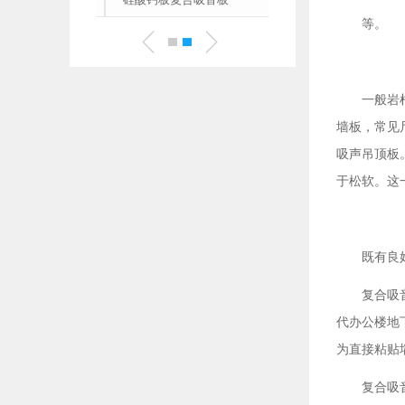
15mm
等。 
一般岩
墙板，常见尺寸
吸声吊顶板
于松软。这
既有良
复合吸
代办公楼地下
为直接粘贴
复合吸