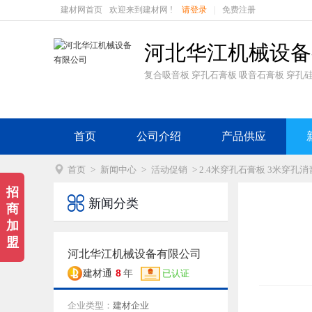
建材网首页
欢迎来到建材网 !
请登录
|
免费注册
河北华江机械设备
复合吸音板 穿孔石膏板 吸音石膏板 穿孔
首页
公司介绍
产品供应

首页
>
新闻中心
>
活动促销
> 2.4米穿孔石膏板 3米穿孔
招

新闻分类
商
加
盟
河北华江机械设备有限公司
8
建材通
年
已认证
企业类型：
建材企业