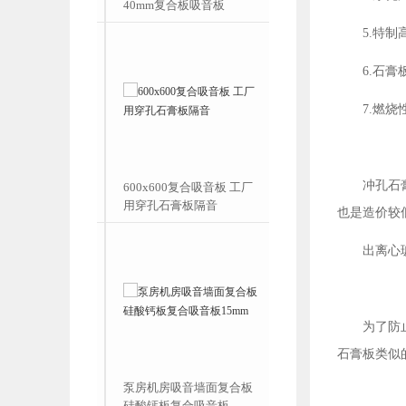
音铝扣板复合
40mm复合板吸音板
5.特
6.石
7.燃
冲孔石
音石膏板 机房用
600x600复合吸音板 工厂
扣板复合板
用穿孔石膏板隔音
也是造价较
出离心
为了防
石膏板类似
机房吸音复合板
泵房机房吸音墙面复合板
板对角铝扣板
硅酸钙板复合吸音板