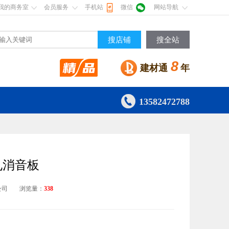
我的商务室
会员服务
手机站
微信
网站导航
搜店铺
搜全站
8
建材通
年

13582472788
孔消音板
公司
浏览量：
338