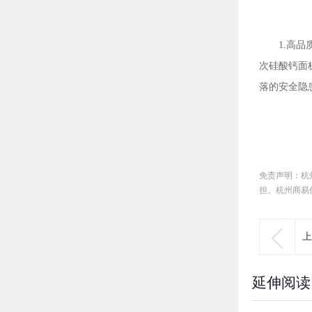
1.高
次硅酸钙面
落的安全隐
免责声明：杭
担。杭州商易

上
延伸阅读