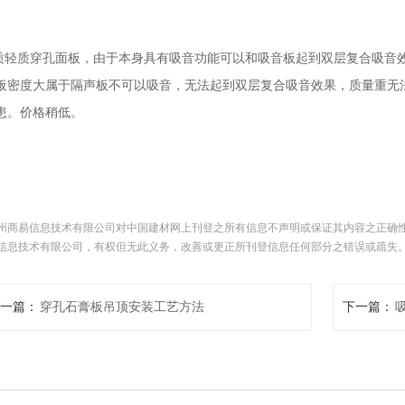
品质轻质穿孔面板，由于本身具有吸音功能可以和吸音板起到双层复合吸音
板密度大属于隔声板不可以吸音，无法起到双层复合吸音效果，质量重无
患。价格稍低。
州商易信息技术有限公司对中国建材网上刊登之所有信息不声明或保证其内容之正确
信息技术有限公司，有权但无此义务，改善或更正所刊登信息任何部分之错误或疏失
一篇：
穿孔石膏板吊顶安装工艺方法
下一篇：