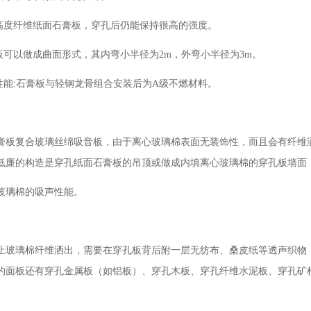
制高度纤维纸面石膏板，穿孔后仍能保持很高的强度。
膏板可以做成曲面形式，其内弯小半径为2m，外弯小半径为3m。
烧性能:石膏板与轻钢龙骨组合安装后为A级不燃材料。
膏板复合玻璃丝绵吸音板，由于离心玻璃棉表面无装饰性，而且会有纤维
低廉的构造是穿孔纸面石膏板的吊顶或做成内填离心玻璃棉的穿孔板墙面，
玻璃棉的吸声性能。
止玻璃棉纤维洒出，需要在穿孔板背后附一层无纺布、桑皮纸等透声织物
的面板还有穿孔金属板（如铝板）、穿孔木板、穿孔纤维水泥板、穿孔矿