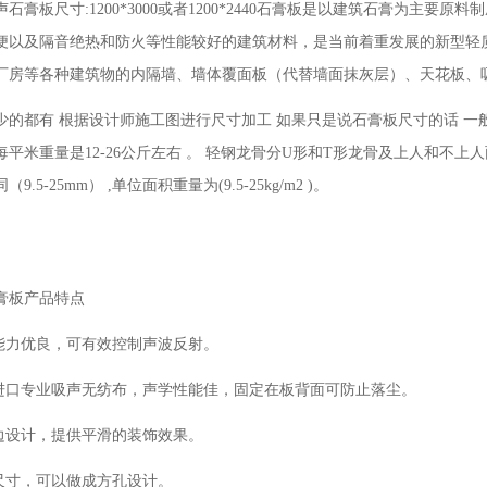
石膏板尺寸:1200*3000或者1200*2440石膏板是以建筑石膏为主
便以及隔音绝热和防火等性能较好的建筑材料，是当前着重发展的新型轻
厂房等各种建筑物的内隔墙、墙体覆面板（代替墙面抹灰层）、天花板、
少的都有 根据设计师施工图进行尺寸加工 如果只是说石膏板尺寸的话 一般是3米
平米重量是12-26公斤左右 。 轻钢龙骨分U形和T形龙骨及上人和不上人两种，
.5-25mm） ,单位面积重量为(9.5-25kg/m2 )。
膏板产品特点
声能力优良，可有效控制声波反射。
国进口专业吸声无纺布，声学性能佳，固定在板背面可防止落尘。
形边设计，提供平滑的装饰效果。
孔尺寸，可以做成方孔设计。