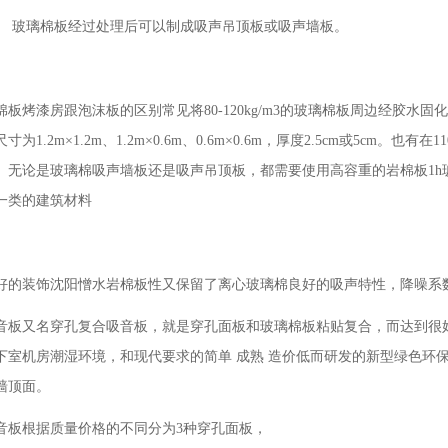
玻璃棉板经过处理后可以制成吸声吊顶板或吸声墙板。
棉板烤漆房跟泡沫板的区别常见将80-120kg/m3的玻璃棉板周边经胶
为1.2m×1.2m、1.2m×0.6m、0.6m×0.6m，厚度2.5cm或5cm
。无论是玻璃棉吸声墙板还是吸声吊顶板，都需要使用高容重的岩棉板1h
一类的建筑材料
好的装饰沈阳憎水岩棉板性又保留了离心玻璃棉良好的吸声特性，降噪系数N
音板又名穿孔复合吸音板，就是穿孔面板和玻璃棉板粘贴复合，而达到很好
室机房潮湿环境，和现代要求的简单 成熟 造价低而研发的新型绿色环保吸音隔
墙顶面。
音板根据质量价格的不同分为3种穿孔面板，