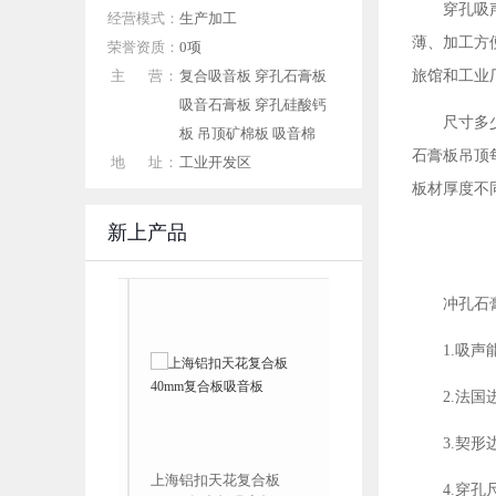
穿孔吸声
经营模式：
生产加工
薄、加工方
荣誉资质：
0项
主 营：
复合吸音板 穿孔石膏板
旅馆和工业
吸音石膏板 穿孔硅酸钙
尺寸多
板 吊顶矿棉板 吸音棉
石膏板吊顶每
地 址：
工业开发区
板材厚度不同（9
新上产品
冲孔石
1.吸
2.法
3.契
孔石膏板天花 机
上海铝扣天花复合板
4.穿