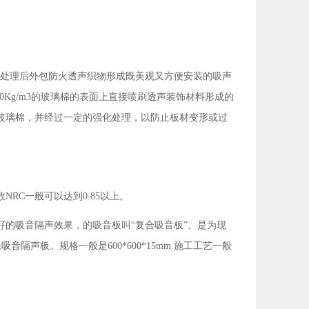
水固化处理后外包防火透声织物形成既美观又方便安装的吸声
。也有在110Kg/m3的玻璃棉的表面上直接喷刷透声装饰材料形成的
玻璃棉，并经过一定的强化处理，以防止板材变形或过
RC一般可以达到0.85以上。
的吸音隔声效果，的吸音板叫“复合吸音板”。是为现
声板。规格一般是600*600*15mm.施工工艺一般