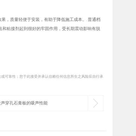
效果，质量轻便于安装，有助于降低施工成本。.普通档
法和粘接剂起到很好的牢固作用，受长期震动影响有脱
性或可靠性；您于此接受并承认信赖任何信息所生之风险应自行承
。

吸声穿孔石膏板的吸声性能