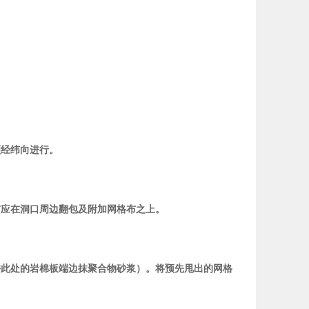
顺经纬向进行。
布应在洞口周边翻包及附加网格布之上。
许此处的岩棉板端边抹聚合物砂浆）。将预先甩出的网格