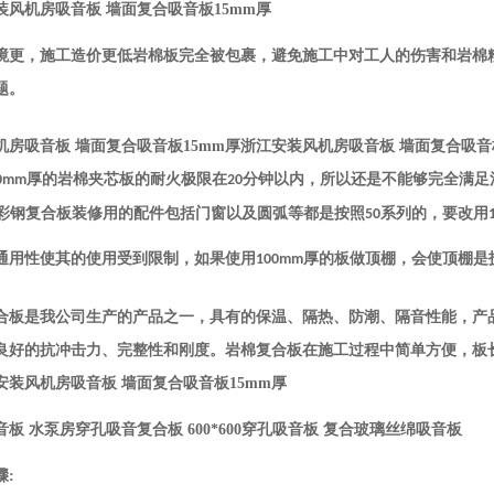
装风机房吸音板 墙面复合吸音板15mm厚
境更，施工造价更低
岩棉板完全被包裹，避免施工中对工人的伤害和岩棉
题。
机房吸音板 墙面复合吸音板15mm厚浙江安装风机房吸音板 墙面复合吸
厚的岩棉夹芯板的耐火极限在
分钟以内，所以还是不能够完全满足
0mm
20
彩钢复合板装修用的配件包括门窗以及圆弧等都是按照
系列的，要改用
50
通用性使其的使用受到限制，如果使用
厚的板做顶棚，会使顶棚是
100mm
合板是我公司生产的产品之一，具有的保温、隔热、防潮、隔音性能，产
良好的抗冲击力、完整性和刚度。岩棉复合板在施工过程中简单方便，板
安装风机房吸音板 墙面复合吸音板15mm厚
板 水泵房穿孔吸音复合板 600*600穿孔吸音板 复合玻璃丝绵吸音板
骤
: