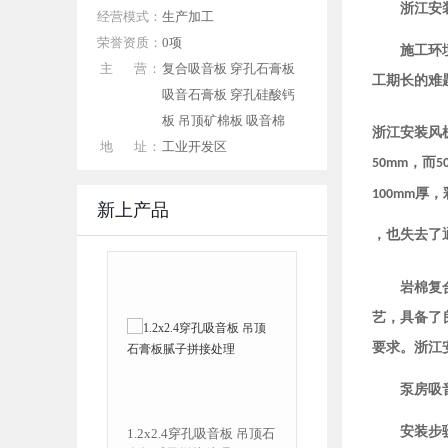
浙江安
经营模式：
生产加工
荣誉资质：
0项
施工环
主 营：
复合吸音板 穿孔石膏板
工期长的难
吸音石膏板 穿孔硅酸钙
板 吊顶矿棉板 吸音棉
浙江安装风
地 址：
工业开发区
，而
50mm
5
厚，
100mm
新上产品
，也失去了
岩棉复
艺，具备了
要求。浙江
泵房吸音
安装步
1.2x2.4穿孔吸音板 吊顶石
防水纸面穿孔吸音板腻子