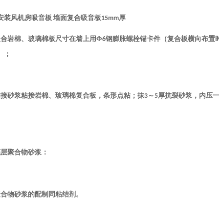
装风机房吸音板 墙面复合吸音板15mm厚
复合岩棉、玻璃棉板尺寸在墙上用Φ
钢膨胀螺栓锚卡件（复合板横向布置
6
）；
粘接砂浆粘接岩棉、玻璃棉复合板，条形点粘；抹
～
厚抗裂砂浆，内压
3
5
底层聚合物砂浆：
聚合物砂浆的配制同粘结剂。