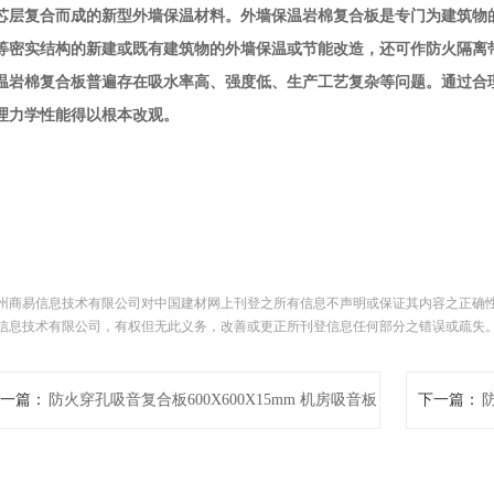
芯层复合而成的新型外墙保温材料。外墙保温岩棉复合板是专门为建筑物
等密实结构的新建或既有建筑物的外墙保温或节能改造，还可作防火隔离
温岩棉复合板普遍存在吸水率高、强度低、生产工艺复杂等问题。通过合
理力学性能得以根本改观。
州商易信息技术有限公司对中国建材网上刊登之所有信息不声明或保证其内容之正确
信息技术有限公司，有权但无此义务，改善或更正所刊登信息任何部分之错误或疏失
一篇：
防火穿孔吸音复合板600X600X15mm 机房吸音板
下一篇：
复合玻璃丝棉板
6