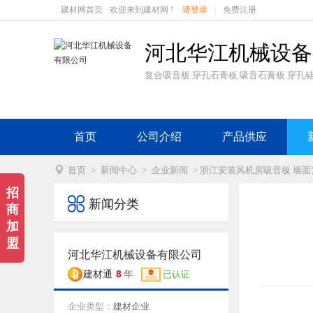
建材网首页
欢迎来到建材网 !
请登录
|
免费注册
河北华江机械设备
复合吸音板 穿孔石膏板 吸音石膏板 穿孔
首页
公司介绍
产品供应

首页
>
新闻中心
>
企业新闻
> 浙江安装风机房吸音板 墙面
招

新闻分类
商
加
盟
河北华江机械设备有限公司
8
建材通
年
已认证
企业类型：
建材企业