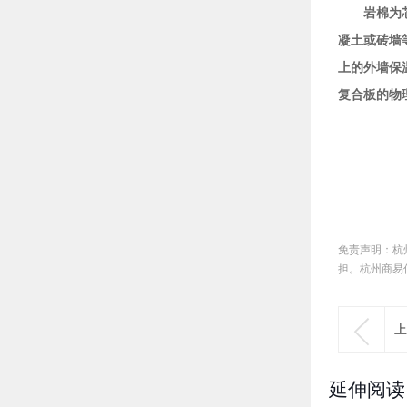
岩棉为
凝土或砖墙
上的外墙保
复合板的物
免责声明：杭
担。杭州商易

上
延伸阅读