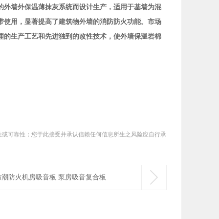
的外墙外保温薄抹灰系统而设计生产，适用于基墙为混
带使用，显著提高了建筑物外墙的消防防火功能。
市场
理的生产工艺和先进独到的改性技术，使外墙保温岩棉
性或可靠性；您于此接受并承认信赖任何信息所生之风险应自行承
。

防潮防火机房吸音板 泵房吸音复合板
00X600X15mm