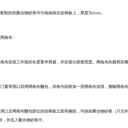
将配制好的聚合物砂浆均匀地涂抹在岩棉板上，厚度为
。
2mm
入网格布：
网格布应按工作面的长度要求剪裁，并应留出搭接宽度。网格布的裁剪应
在门窗等洞口四周网格布翻包，四角均应附加一层网格布加强，整幅网格
在洞口及网格布翻包部位的岩棉板正面和侧面，均涂抹聚合物砂浆（只允
转，并压入聚合物砂浆中。