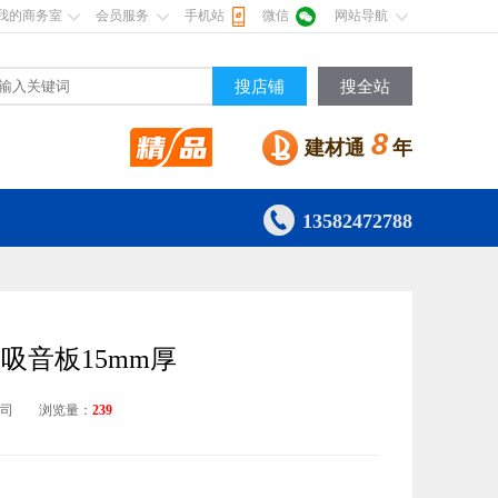
我的商务室
会员服务
手机站
微信
网站导航
搜店铺
搜全站
8
建材通
年

13582472788
吸音板15mm厚
公司
浏览量：
239