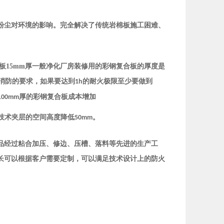
粉尘对环境的影响。完全解决了传统岩棉板施工困难、
音板15mm厚一般净化厂房装修用的彩钢复合板的厚度是
消防的要求，如果要达到
的耐火极限至少要做到
1h
厚的彩钢复合板成本增加
100mm
技术夹层的空间高度降低
。
50mm
品经过粘合加压、修边、压槽、落料等先进的生产工
长可以根据客户需要定制，可以满足技术设计上的防火