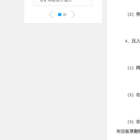
（
）
2
、压
4
（
）
1
（
）
2
（
）
3
布沿板厚翻