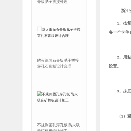
膏板腻子拼接处理
拼接 石膏板图书馆安装
浙江安
、按
1
各一个卡件
、用
2
防火纸面石膏板腻子拼接
600x600mm穿孔石膏吸音
穿孔石膏板设计合理
板 复合吸音板设计施工
设置。
、抹
3
（
）
1
不规则圆孔穿孔板 防火吸
大小孔穿孔吸音板 走廊
音矿棉板设计施工
6mm8mm10mm石膏板