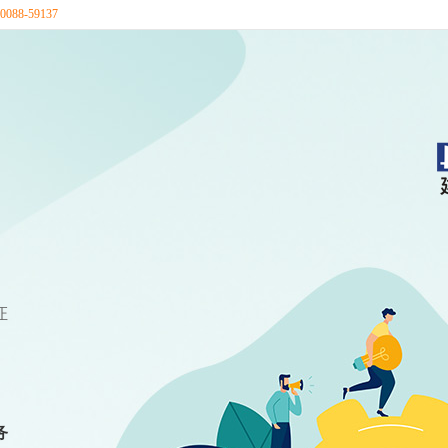
88-59137
证
务