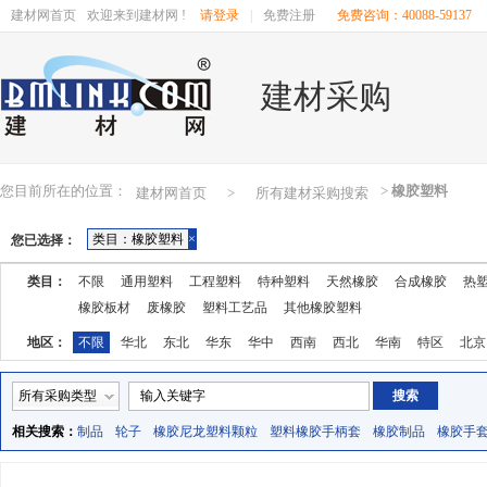
建材网首页
欢迎来到建材网 !
请登录
|
免费注册
免费咨询：40088-59137
建材采购
您目前所在的位置：
>
橡胶塑料
建材网首页
>
所有建材采购搜索
类目：橡胶塑料
×
您已选择：
类目：
不限
通用塑料
工程塑料
特种塑料
天然橡胶
合成橡胶
热
橡胶板材
废橡胶
塑料工艺品
其他橡胶塑料
地区：
不限
华北
东北
华东
华中
西南
西北
华南
特区
北京
湖南
广东
广西
江西
四川
海南
贵州
云南
西藏
陕西
所有采购类型
相关搜索：
制品
轮子
橡胶尼龙塑料颗粒
塑料橡胶手柄套
橡胶制品
橡胶手