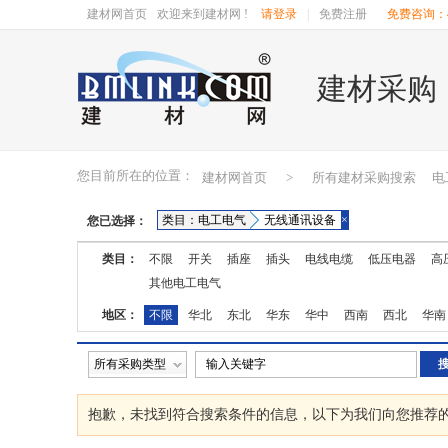
建材网首页
欢迎来到建材网 !
请登录
|
免费注册
免费咨询：40
建材采购
您目前所在的位置：
建材网首页
>
所有建材采购搜索
电
类目：电工电气
无线通讯设备
×
您已选择：
类目：
不限
开关
插座
插头
电线电缆
低压电器
高
其他电工电气
地区：
不限
华北
东北
华东
华中
西南
西北
华南
湖南
广东
广西
江西
四川
海南
贵州
云南
所有采购类型
抱歉，未找到符合搜索条件的
信息，以下为我们向您推荐