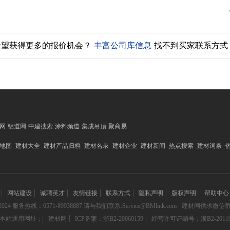
希望获得更多的报价机会？
丰富公司库信息
找不到买家联系方式
网
铝道网
中建搜索
涂料频道
集成吊顶
聚商易
地图
建材大全
建材产品归档
建材名录
建材企业
建材新闻
热点搜索
建材词条
网站建设
诚聘英才
友情链接
联系方式
隐私声明
版权声明
帮助中心
024 服务热线：0571-89938887 请与我们联系:Service@BMlink.com
建材网供求微信群:18
本站通用网址：
建材网
ICP备案：浙B2-20060159
经营许可证编号：浙B2-20110