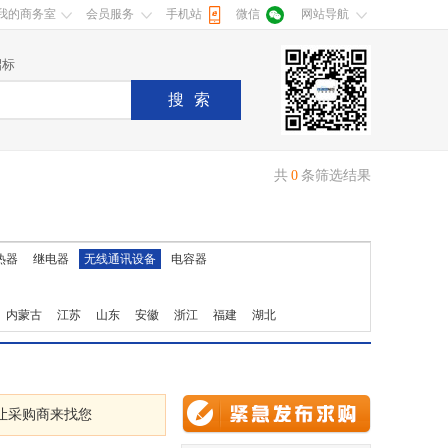
我的商务室
会员服务
手机站
微信
网站导航
招标
搜索
共
0
条筛选结果
热器
继电器
无线通讯设备
电容器
内蒙古
江苏
山东
安徽
浙江
福建
湖北
让采购商来找您