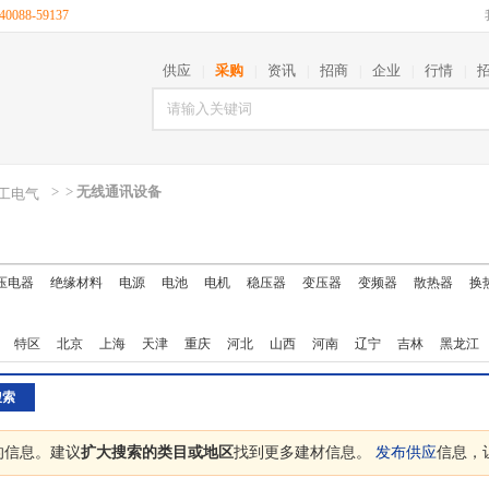
088-59137
供应
采购
资讯
招商
企业
行情
|
|
|
|
|
|
>
>
无线通讯设备
工电气
压电器
绝缘材料
电源
电池
电机
稳压器
变压器
变频器
散热器
换
特区
北京
上海
天津
重庆
河北
山西
河南
辽宁
吉林
黑龙江
西藏
陕西
甘肃
青海
宁夏
新疆
台湾
香港
澳门
的信息。建议
扩大搜索的类目或地区
找到更多建材信息。
发布供应
信息，