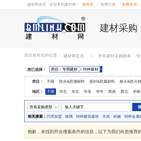
建材网首页
欢迎来到建材网 !
请登录
|
免费注册
免费咨询：40
建材采购
您目前所在的位置：
建材网首页
>
所有建材采购搜索
专
类目：专用建材
特种建材
×
您已选择：
类目：
不限
防水&防潮材料
密封&防腐材料
耐火&防火
地区：
不限
华北
东北
华东
华中
西南
西北
华南
湖南
广东
广西
江西
四川
海南
贵州
云南
所有采购类型
相关搜索：
代理加盟
玻璃
特种建筑建材
水泥
机械
特种金属
抱歉，未找到符合搜索条件的
信息，以下为我们向您推荐