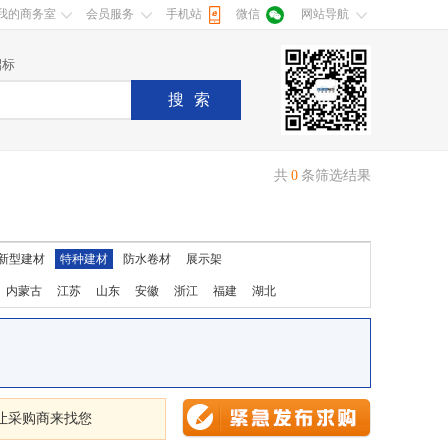
我的商务室
会员服务
手机站
微信
网站导航
招标
搜索
共
0
条筛选结果
新型建材
特种建材
防水卷材
展示架
内蒙古
江苏
山东
安徽
浙江
福建
湖北
让采购商来找您