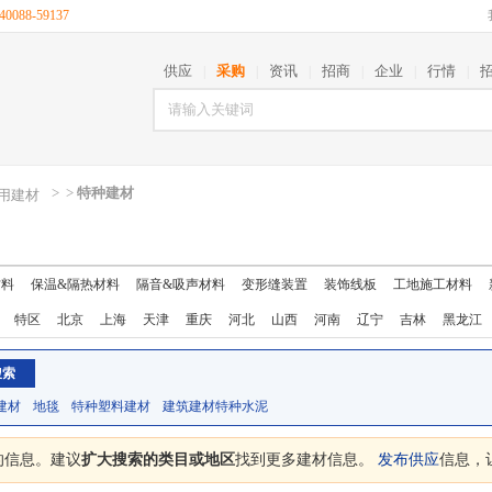
088-59137
供应
采购
资讯
招商
企业
行情
|
|
|
|
|
|
>
>
特种建材
用建材
材料
保温&隔热材料
隔音&吸声材料
变形缝装置
装饰线板
工地施工材料
特区
北京
上海
天津
重庆
河北
山西
河南
辽宁
吉林
黑龙江
西藏
陕西
甘肃
青海
宁夏
新疆
台湾
香港
澳门
建材
地毯
特种塑料建材
建筑建材特种水泥
的信息。建议
扩大搜索的类目或地区
找到更多建材信息。
发布供应
信息，