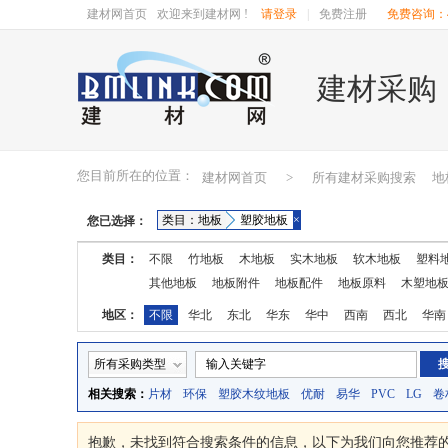
建材网首页
欢迎来到建材网 !
请登录
|
免费注册
免费咨询：40
建材采购
您目前所在的位置：
建材网首页
>
所有建材采购搜索
地
类目：地板
塑胶地板
×
您已选择：
类目：
不限
竹地板
木地板
实木地板
软木地板
塑料
其他地板
地板附件
地板配件
地板原料
木塑地
地区：
不限
华北
东北
华东
华中
西南
西北
华南
湖南
广东
广西
江西
四川
海南
贵州
云南
所有采购类型
相关搜索：
片材
环保
塑胶木纹地板
优耐
易华
PVC
LG
卷
抱歉，未找到符合搜索条件的
信息，以下为我们向您推荐