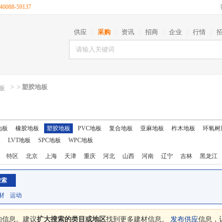
088-59137
供应
采购
资讯
招商
企业
行情
|
|
|
|
|
|
>
>
塑胶地板
板
地板
橡胶地板
塑胶地板
PVC地板
复合地板
亚麻地板
柞木地板
环氧树
板
LVT地板
SPC地板
WPC地板
特区
北京
上海
天津
重庆
河北
山西
河南
辽宁
吉林
黑龙江
西藏
陕西
甘肃
青海
宁夏
新疆
台湾
香港
澳门
材
运动
的信息。建议
扩大搜索的类目或地区
找到更多建材信息。
发布供应
信息，