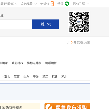
我的商务室
会员服务
手机站
微信
网站导航
招标
搜索
共
0
条筛选结果
脂地板
强化地板
防静电地板
地暖地板
内蒙古
江苏
山东
安徽
浙江
福建
湖北
让采购商来找您