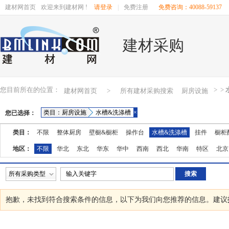
建材网首页
欢迎来到建材网 !
请登录
|
免费注册
免费咨询：40088-59137
建材采购
您目前所在的位置：
>
>
建材网首页
>
所有建材采购搜索
厨房设施
类目：厨房设施
水槽&洗涤槽
×
您已选择：
类目：
不限
整体厨房
壁橱&橱柜
操作台
水槽&洗涤槽
挂件
橱柜
地区：
不限
华北
东北
华东
华中
西南
西北
华南
特区
北京
湖南
广东
广西
江西
四川
海南
贵州
云南
西藏
陕西
所有采购类型
抱歉，未找到符合搜索条件的
信息，以下为我们向您推荐的信息。建议