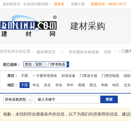
建材网首页
欢迎来到建材网 !
请登录
|
免费注册
免费咨询：40088-59137
建材采购
您目前所在的位置：
>
>
门禁
建材网首页
>
所有建材采购搜索
安防
类目：安防
门禁考勤器
×
您已选择：
类目：
不限
一卡通管理系统
对讲设备
门禁读卡器
门禁控制器
指纹
地区：
不限
华北
东北
华东
华中
西南
西北
华南
特区
北京
湖南
广东
广西
江西
四川
海南
贵州
云南
西藏
陕西
所有采购类型
抱歉，未找到符合搜索条件的
信息，以下为我们向您推荐的信息。建议