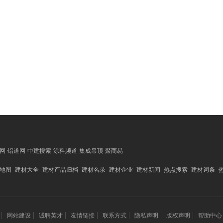
网
铝道网
中建搜索
涂料频道
集成吊顶
聚商易
地图
建材大全
建材产品归档
建材名录
建材企业
建材新闻
热点搜索
建材词条
网站建设
诚聘英才
友情链接
联系方式
隐私声明
版权声明
帮助中心