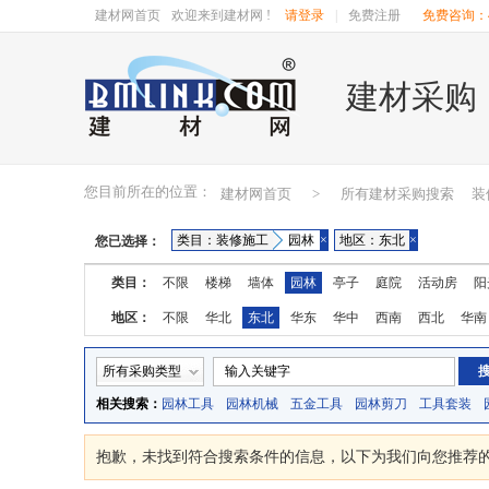
建材网首页
欢迎来到建材网 !
请登录
|
免费注册
免费咨询：40
建材采购
您目前所在的位置：
建材网首页
>
所有建材采购搜索
装
类目：装修施工
园林
×
地区：东北
×
您已选择：
类目：
不限
楼梯
墙体
园林
亭子
庭院
活动房
阳
地区：
不限
华北
东北
华东
华中
西南
西北
华南
湖南
广东
广西
江西
四川
海南
贵州
云南
所有采购类型
相关搜索：
园林工具
园林机械
五金工具
园林剪刀
工具套装
抱歉，未找到符合搜索条件的
信息，以下为我们向您推荐