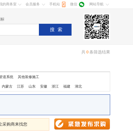
我的商务室
会员服务
手机站
微信
网站导航
招标
搜索
共
0
条筛选结果
管道系统
其他装修施工
内蒙古
江苏
山东
安徽
浙江
福建
湖北
让采购商来找您