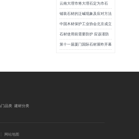
会
云南大理市将大理石定为市石
铺装石材的泛碱现象及应对方法
中国木材保护工业协会北京成立
石材使用前需要防护 应该谨防
表面文章
第十一届厦门国际石材展昨开幕
热门品类
建材分类
网站地图