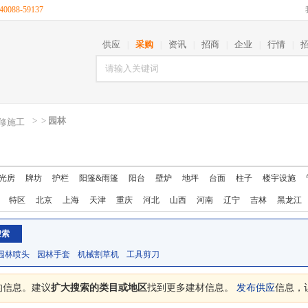
088-59137
供应
采购
资讯
招商
企业
行情
|
|
|
|
|
|
>
>
园林
修施工
光房
牌坊
护栏
阳篷&雨篷
阳台
壁炉
地坪
台面
柱子
楼宇设施
特区
北京
上海
天津
重庆
河北
山西
河南
辽宁
吉林
黑龙江
西藏
陕西
甘肃
青海
宁夏
新疆
台湾
香港
澳门
园林喷头
园林手套
机械割草机
工具剪刀
的信息。建议
扩大搜索的类目或地区
找到更多建材信息。
发布供应
信息，