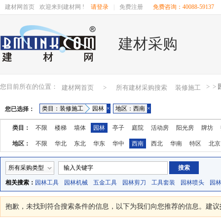
建材网首页
欢迎来到建材网 !
请登录
|
免费注册
免费咨询：40088-59137
建材采购
您目前所在的位置：
>
>
建材网首页
>
所有建材采购搜索
装修施工
类目：装修施工
园林
×
地区：西南
×
您已选择：
类目：
不限
楼梯
墙体
园林
亭子
庭院
活动房
阳光房
牌坊
地区：
不限
华北
东北
华东
华中
西南
西北
华南
特区
北京
湖南
广东
广西
江西
四川
海南
贵州
云南
西藏
陕西
所有采购类型
相关搜索：
园林工具
园林机械
五金工具
园林剪刀
工具套装
园林喷头
园
抱歉，未找到符合搜索条件的
信息，以下为我们向您推荐的信息。建议