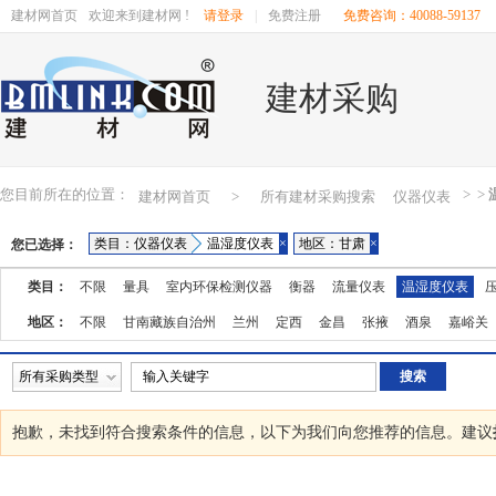
建材网首页
欢迎来到建材网 !
请登录
|
免费注册
免费咨询：40088-59137
建材采购
您目前所在的位置：
>
>
建材网首页
>
所有建材采购搜索
仪器仪表
类目：仪器仪表
温湿度仪表
×
地区：甘肃
×
您已选择：
类目：
不限
量具
室内环保检测仪器
衡器
流量仪表
温湿度仪表
地区：
不限
甘南藏族自治州
兰州
定西
金昌
张掖
酒泉
嘉峪关
所有采购类型
抱歉，未找到符合搜索条件的
信息，以下为我们向您推荐的信息。建议