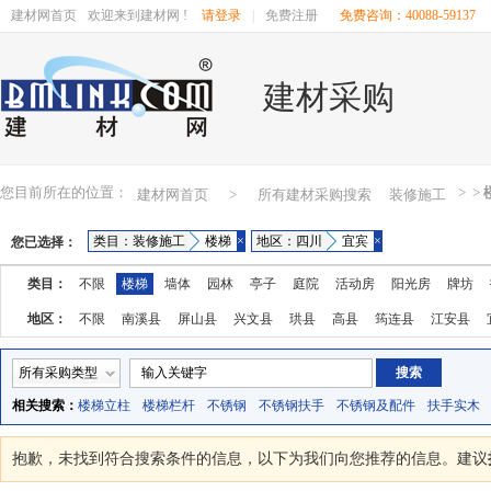
建材网首页
欢迎来到建材网 !
请登录
|
免费注册
免费咨询：40088-59137
建材采购
您目前所在的位置：
>
>
建材网首页
>
所有建材采购搜索
装修施工
类目：装修施工
楼梯
×
地区：四川
宜宾
×
您已选择：
类目：
不限
楼梯
墙体
园林
亭子
庭院
活动房
阳光房
牌坊
地区：
不限
南溪县
屏山县
兴文县
珙县
高县
筠连县
江安县
所有采购类型
相关搜索：
楼梯立柱
楼梯栏杆
不锈钢
不锈钢扶手
不锈钢及配件
扶手实木
抱歉，未找到符合搜索条件的
信息，以下为我们向您推荐的信息。建议