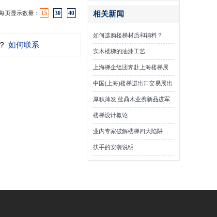
每页显示数量：
15
30
40
相关新闻
如何选购楼梯材质和辅料？
？
如何联系
实木楼梯的油漆工艺
上海梯企组团奔赴上海楼梯展
中国(上海)楼梯进出口交易展出
面积将达2.4万平米
厚积薄发 蓝鼎木业携新品进军
橱柜市场
楼梯设计概论
业内专家破解楼梯四大陷阱
扶手的安装说明