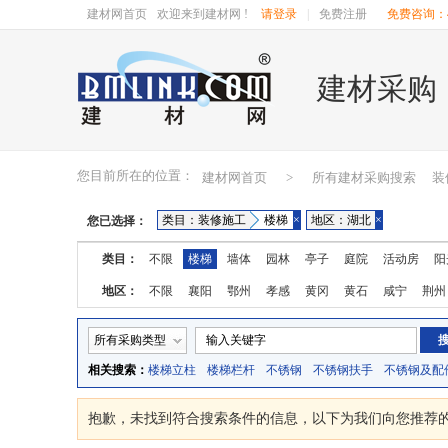
建材网首页
欢迎来到建材网 !
请登录
|
免费注册
免费咨询：40
建材采购
您目前所在的位置：
建材网首页
>
所有建材采购搜索
装
类目：装修施工
楼梯
×
地区：湖北
×
您已选择：
类目：
不限
楼梯
墙体
园林
亭子
庭院
活动房
阳
地区：
不限
襄阳
鄂州
孝感
黄冈
黄石
咸宁
荆州
所有采购类型
相关搜索：
楼梯立柱
楼梯栏杆
不锈钢
不锈钢扶手
不锈钢及配
抱歉，未找到符合搜索条件的
信息，以下为我们向您推荐