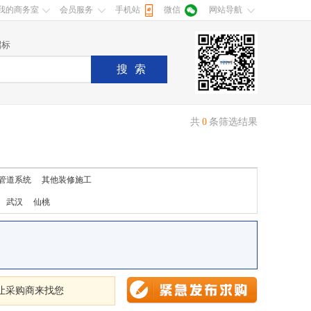
我的商务室
会员服务
手机站
微信
网站导航
招标
搜索
共
0
条筛选结果
管道系统
其他装修施工
武汉
仙桃
让采购商来找您