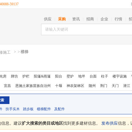
088-59137
供应
采购
资讯
招商
企业
行情
|
|
|
|
|
|
>
>
楼梯
修施工
光房
牌坊
护栏
阳篷&雨篷
阳台
壁炉
地坪
台面
柱子
楼宇设施
宜昌
恩施土家族苗族自治州
十堰
神农架林区
随州
荆门
天门
潜江
件
扶手实木
踏步板
楼梯配件
及配件
的信息。建议
扩大搜索的类目或地区
找到更多建材信息。
发布供应
信息，