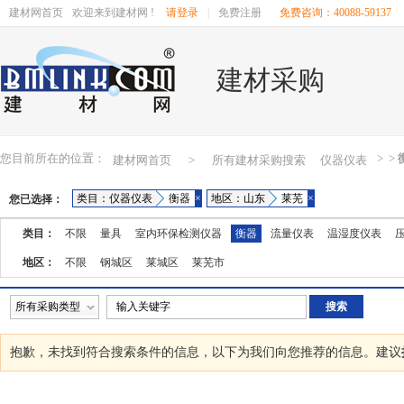
建材网首页
欢迎来到建材网 !
请登录
|
免费注册
免费咨询：40088-59137
建材采购
您目前所在的位置：
>
>
建材网首页
>
所有建材采购搜索
仪器仪表
类目：仪器仪表
衡器
×
地区：山东
莱芜
×
您已选择：
类目：
不限
量具
室内环保检测仪器
衡器
流量仪表
温湿度仪表
地区：
不限
钢城区
莱城区
莱芜市
所有采购类型
抱歉，未找到符合搜索条件的
信息，以下为我们向您推荐的信息。建议