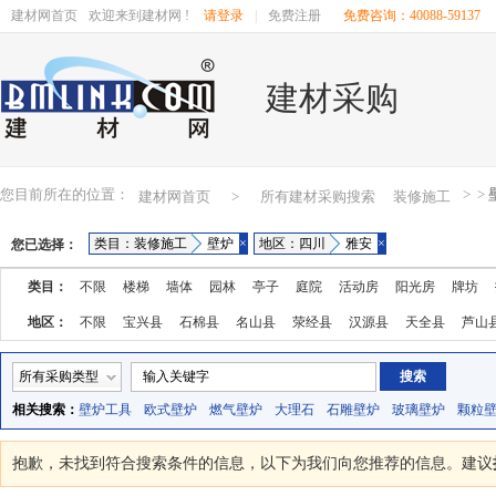
建材网首页
欢迎来到建材网 !
请登录
|
免费注册
免费咨询：40088-59137
建材采购
您目前所在的位置：
>
>
建材网首页
>
所有建材采购搜索
装修施工
类目：装修施工
壁炉
×
地区：四川
雅安
×
您已选择：
类目：
不限
楼梯
墙体
园林
亭子
庭院
活动房
阳光房
牌坊
地区：
不限
宝兴县
石棉县
名山县
荥经县
汉源县
天全县
芦山
所有采购类型
相关搜索：
壁炉工具
欧式壁炉
燃气壁炉
大理石
石雕壁炉
玻璃壁炉
颗粒
抱歉，未找到符合搜索条件的
信息，以下为我们向您推荐的信息。建议