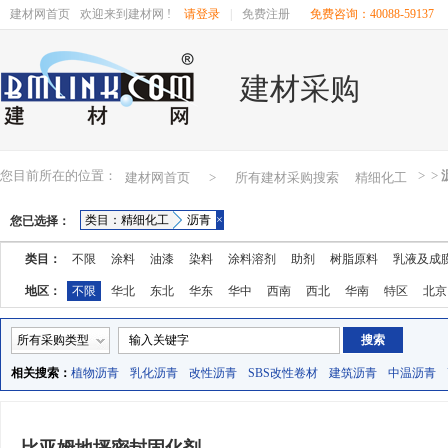
建材网首页
欢迎来到建材网 !
请登录
|
免费注册
免费咨询：40088-59137
建材采购
您目前所在的位置：
>
>
建材网首页
>
所有建材采购搜索
精细化工
类目：精细化工
沥青
×
您已选择：
类目：
不限
涂料
油漆
染料
涂料溶剂
助剂
树脂原料
乳液及成
地区：
不限
华北
东北
华东
华中
西南
西北
华南
特区
北京
湖南
广东
广西
江西
四川
海南
贵州
云南
西藏
陕西
所有采购类型
相关搜索：
植物沥青
乳化沥青
改性沥青
SBS改性卷材
建筑沥青
中温沥青