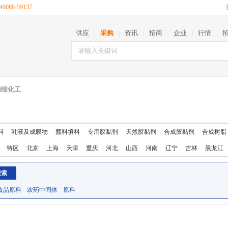
088-59137
供应
采购
资讯
招商
企业
行情
|
|
|
|
|
|
精细化工
料
乳液及成膜物
颜料填料
专用胶黏剂
天然胶黏剂
合成胶黏剂
合成树脂
特区
北京
上海
天津
重庆
河北
山西
河南
辽宁
吉林
黑龙江
西藏
陕西
甘肃
青海
宁夏
新疆
台湾
香港
澳门
妆品原料
农药中间体
原料