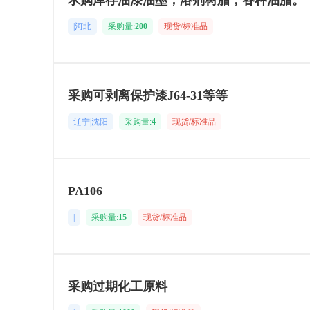
求购库存油漆油墨，溶剂树脂，各种油脂。
|河北
采购量:
200
现货/标准品
采购可剥离保护漆J64-31等等
辽宁|沈阳
采购量:
4
现货/标准品
PA106
|
采购量:
15
现货/标准品
采购过期化工原料