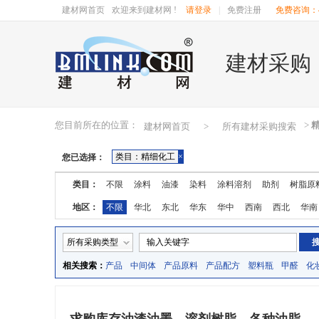
建材网首页
欢迎来到建材网 !
请登录
|
免费注册
免费咨询：40
建材采购
您目前所在的位置：
>
建材网首页
>
所有建材采购搜索
类目：精细化工
×
您已选择：
类目：
不限
涂料
油漆
染料
涂料溶剂
助剂
树脂原
地区：
不限
华北
东北
华东
华中
西南
西北
华南
湖南
广东
广西
江西
四川
海南
贵州
云南
所有采购类型
相关搜索：
产品
中间体
产品原料
产品配方
塑料瓶
甲醛
化