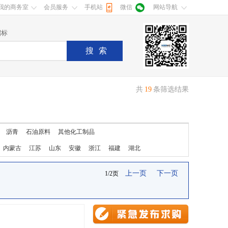
我的商务室
会员服务
手机站
微信
网站导航
招标
搜索
共
19
条筛选结果
沥青
石油原料
其他化工制品
内蒙古
江苏
山东
安徽
浙江
福建
湖北
上一页
下一页
1/2页