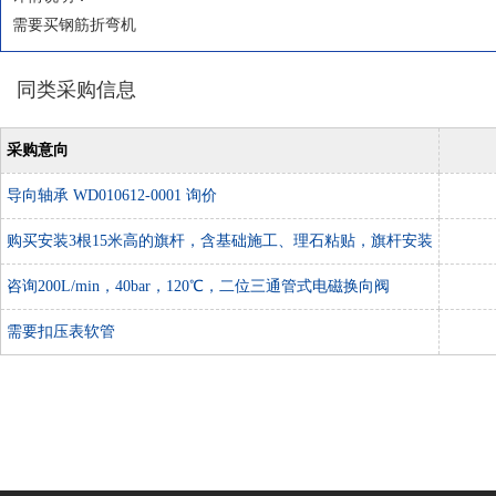
需要买钢筋折弯机
同类采购信息
采购意向
导向轴承 WD010612-0001 询价
购买安装3根15米高的旗杆，含基础施工、理石粘贴，旗杆安装
调式，保修
咨询200L/min，40bar，120℃，二位三通管式电磁换向阀
需要扣压表软管