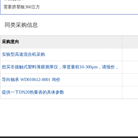
需要挤塑板360立方
同类采购信息
采购意向
实验型高速混合机采购
想买非接触式塑料薄膜测厚仪，厚度量程10-300μm，请报价，
谢谢！
导向轴承 WD010612-0001 询价
提供一下DN20热量表的具体参数