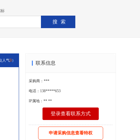
招标
搜索
藏
(人气
0
）
联系信息
采购商：***
电话：138*****653
IP属地：** **
登录查看联系方式
申请采购信息查看特权