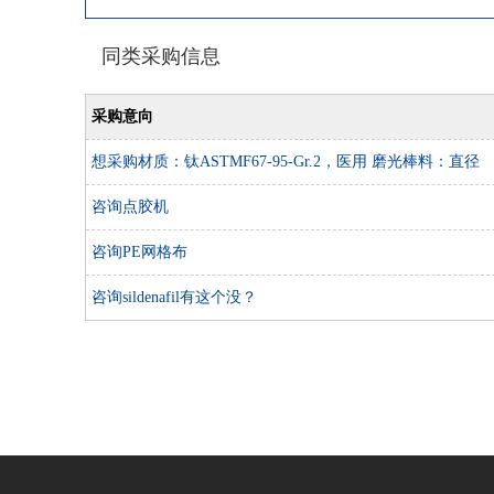
同类采购信息
采购意向
想采购材质：钛ASTMF67-95-Gr.2，医用 磨光棒料：直径
18mm和1.5mm的两种规格
咨询点胶机
咨询PE网格布
咨询sildenafil有这个没？