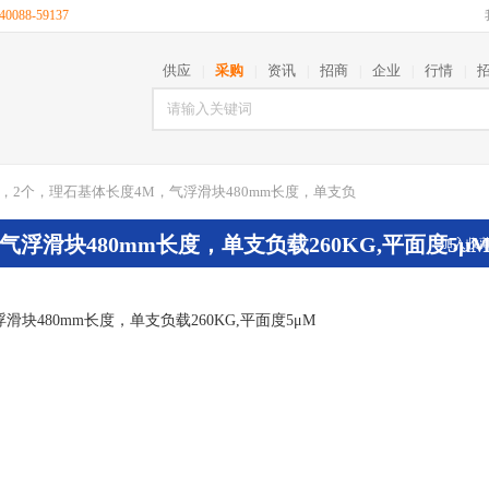
088-59137
供应
采购
资讯
招商
企业
行情
|
|
|
|
|
|
轨，2个，理石基体长度4M，气浮滑块480mm长度，单支负
浮滑块480mm长度，单支负载260KG,平面度5μ
加入收
块480mm长度，单支负载260KG,平面度5μM