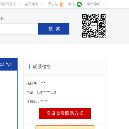
我的商务室
会员服务
手机站
微信
网站导航
招标
搜索
M
藏
(人气
0
）
联系信息
采购商：***
电话：138*****653
IP属地：** **
登录查看联系方式