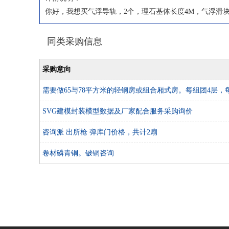
你好，我想买气浮导轨，2个，理石基体长度4M，气浮滑块48
同类采购信息
采购意向
需要做65与78平方米的轻钢房或组合厢式房。每组团4层，
4个单元。 共2500套组合。出口南美洲
SVG建模封装模型数据及厂家配合服务采购询价
咨询派 出所枪 弹库门价格，共计2扇
卷材磷青铜。铍铜咨询