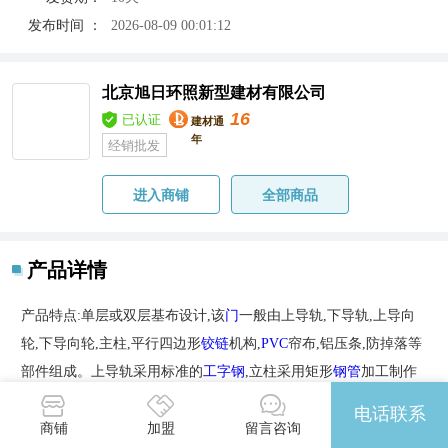
发布时间 ：
2026-08-09 00:01:12
北京旭日环照新型建材有限公司
16
已认证
建材通
年
经销批发
进入商铺
全部商品
产品详情
产品特点:单层或双层基布设计,该
门
一般由上导轨,下导轨,上导向
轮,下导向轮,主柱,平行四边形
铰链
机构,
PVC
帘布,铝压条,防掉落等
部件组成。上导轨采用标准的
工字钢
,立柱采用矩形
钢管
加工制作
而成或铝合金型材。门体的开启形式为拉升横向抗风梁（杆）,帘
电话联系
布折叠实现门帘的开启。柔性升降大门的水平框架和底部框架两端
商铺
加盟
留言咨询