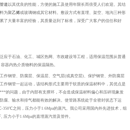
管道
以其优良的性能，方便的施工及使用年限长而倍受人们欢迎。其结
料为聚
乙烯
或玻璃钢或其它材料。敷设方式有直埋、架空、地沟三种形
累了大量丰富的经验，其质量达到了标准，深受广大客户的信任和好
泛应于石油、化工、城区热网、市政建设等工程，适用保温范围从普通
于管道、容器内热介质物料的保温隔热。
工作钢管、防腐层、保温层、空气层(或真空层)、保护钢管、外防腐层
工作钢管一起运动，该结构形式主要用于软质的保温材料中，其优点是
***的问题，由于内部有支撑环，不会造成保温材料偏心和压碎现象发
防腐、输水和排气都能有效的解决。使管路系统处于全密封状态下运
350℃之间，压力小于1.6Mpa的蒸汽。我公司采用国内外先进技术，组
, 压力小于1.6Mpa的直埋蒸汽管及管件。