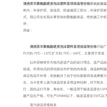
满洲里市聚氨酯硬质泡沫塑料直埋保温管价格
聚氨酯
保温
构为：外保护层、保温层、防渗漏层三部分，外保护层材
式。我公司在长期从事管体的聚氨酯保温、绝热施工中积
评。
用途：
满洲里市聚氨酯硬质泡沫塑料直埋保温管价格
可能广
PUF的-70℃—120℃扩大到-70℃—160℃，主要用
以外层钢管作为地沟是该产品的设计理念。该产品由
组成。外滑动式的滑动面在外护管的内表面，保温材料随
保证热流不外泄，有效解决了由于径向膨胀而造成摩擦力
生。当今世界上蒸汽保温管多采用这种结构，对于防水、
行，因此运行可靠，寿命长。一般适用于输送温度在150℃-
建产品生产线，可生产DN800以下，输送温度在350℃以下
蒸汽保温管规格表