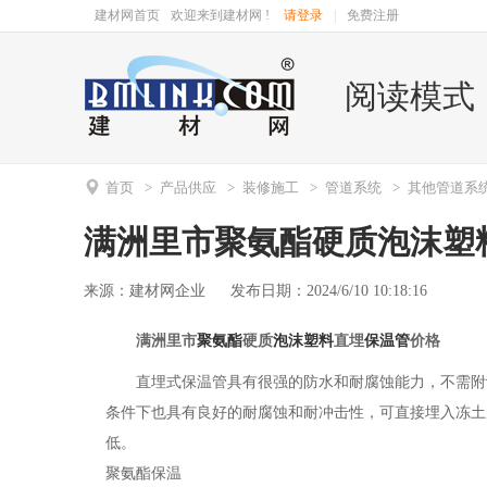
建材网首页
欢迎来到建材网 !
请登录
|
免费注册
阅读模式

首页
>
产品供应
>
装修施工
>
管道系统
>
其他管道系
满洲里市聚氨酯硬质泡沫塑
来源：建材网企业
发布日期：2024/6/10 10:18:16
满洲里市
聚氨酯
硬质
泡沫塑料
直埋
保温管
价格
直埋式保温管具有很强的防水和耐腐蚀能力，不需附
条件下也具有良好的耐腐蚀和耐冲击性，可直接埋入冻土层。
低。
聚氨酯保温