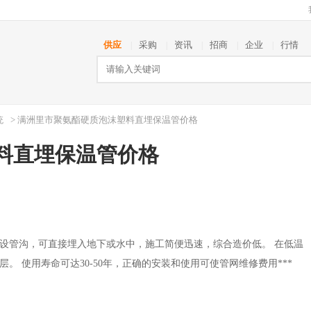
供应
采购
资讯
招商
企业
行情
|
|
|
|
|
统
> 满洲里市聚氨酯硬质泡沫塑料直埋保温管价格
料直埋保温管价格
设管沟，可直接埋入地下或水中，施工简便迅速，综合造价低。 在低温
 使用寿命可达30-50年，正确的安装和使用可使管网维修费用***