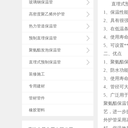
玻璃钢保温管
直埋式
1
、保温性
高密度聚乙烯外护管
2
、具有很
热力管道保温管
3
、在低温
4
、使用寿
预制直埋保温管
5
、可设置*
聚氨酯发泡保温管
二、优点
1
、聚氨酯
直埋式预制保温管
2
、防水功
装修施工
3
、使用寿
专用建材
4
、管径可
5
、广泛用
管材管件
聚氨酯保温
橡胶塑料
艺，进一步
外护管采用