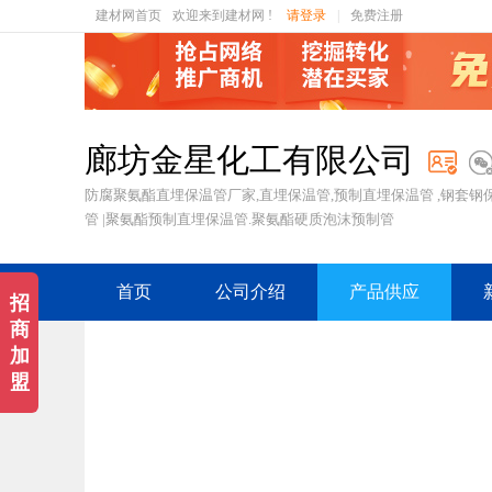
建材网首页
欢迎来到建材网 !
请登录
|
免费注册
廊坊金星化工有限公司
防腐聚氨酯直埋保温管厂家,直埋保温管,预制直埋保温管 ,钢套钢
管 |聚氨酯预制直埋保温管.聚氨酯硬质泡沫预制管
首页
公司介绍
产品供应
招
商
加
盟