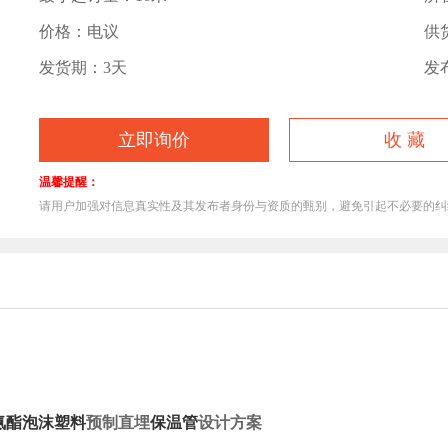
价格：电议
供货
发货期：3天
发布
立即询价
收 藏
1
温馨提醒：
请用户加强对信息真实性及其发布者身份与资质的甄别，避免引起不必要的
氨酯
泡沫塑料
预制直埋
保温管
设计方案