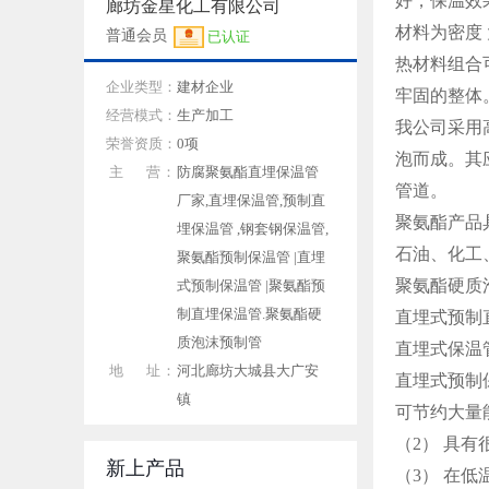
好，保温效
廊坊金星化工有限公司
材料为密度
普通会员
已认证
热材料组合
企业类型：
建材企业
牢固的整体
经营模式：
生产加工
我公司采用
荣誉资质：
0项
泡而成。其
主 营：
防腐聚氨酯直埋保温管
管道。
厂家,直埋保温管,预制直
聚氨酯产品
埋保温管 ,钢套钢保温管,
石油、化工
聚氨酯预制保温管 |直埋
聚氨酯硬质
式预制保温管 |聚氨酯预
制直埋保温管.聚氨酯硬
直埋式预制
质泡沫预制管
直埋式保温
地 址：
河北廊坊大城县大广安
直埋式预制
镇
可节约大量
（
2
）
具有
新上产品
（
3
）
在低