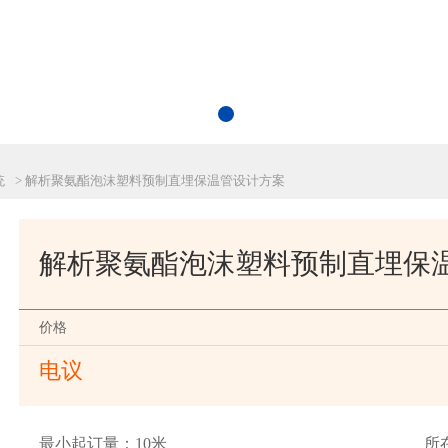
统
> 解析聚氨酯泡沫塑料预制直埋保温管设计方案
解析聚氨酯泡沫塑料预制直埋保
价格
电议
最小起订量：10米
所