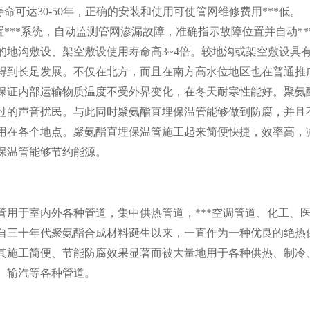
寿命可达
30-50
年，正确的安装和使用可使管网维修费用***低。
置***系统，自动监测管网渗漏故障，准确指示故障位置并自动*
的地沟敷设、架空敷设使用寿命高
3~4
倍。较地沟或架空敷设具
得到长足发展。不仅在北方，而且在南方高水位地区也在普通推
保证内部运输物质温度不受外界变化，在冬天耐寒性能好。聚氨
过的声音扰民。与此同时聚氨酯直埋保温管能够做到防腐，并且
用在各个地点。聚氨酯直埋保温管施工起来简便快捷，效率高，
保温管能够节约能源。
管用于室内外各种管道，集中供热管道，***空调管道、化工、
自三十年代聚氨酯合成材料诞生以来，一直作为一种优良的绝热
其施工简便、节能防腐效果显著而被大量地用于各种供热、制冷
、输汽等各种管道。