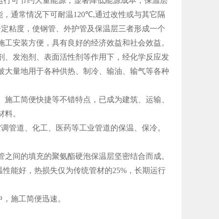
运行可节约大量能源，显著降低能源成本，保温层
能，通常情况下可耐温
120℃,
通过改性或与其它隔
一定粘度，使钢管、外护管及保温层三者形成一个
施工安装方便，具有良好的经济效益和社会效益。
剂、发泡剂、表面活性剂等作用下，经化学反应发
被大量地用于各种供热、制冷、输油、输气等各种
、施工简便快捷等不错特点，已成为建筑、运输、
材料。
空调管道、化工、医药等工业管道的保温、保冷。
管之间的填充的聚氨酯硬泡保温层坚密结合而成。
温性能好，热损失仅为传统管材的
25%
，长期运行
中，施工简便迅速。