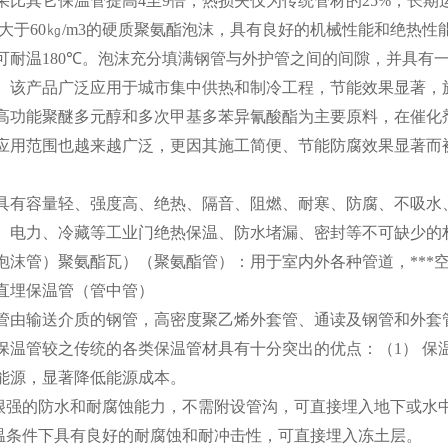
果比其它保温管提高
4
至
9
倍，热损失仅为传统管材的
25%
，长期
大于
60
㎏
/m3
的硬质聚氨酯泡沫，具有良好的机械性能和绝热性
可耐温
180℃
。泡沫充分填满钢管与外护管之间的间隙，并具有
。该产品广泛应用于城市集中供热和制冷工程，节能效果显著，
高功能聚醚多元醇和多次甲基多苯异氰酸酯为主要原料，在催化
应用范围也越来越广泛，更因其施工简便、节能防腐效果显著而
具有容量轻、强度高、绝热、隔音、阻燃、耐寒、防腐、不吸水
、电力、冷藏等工业门绝热保温、防水堵漏、密封等不可缺少的
泡沫管）聚氨酯瓦）（聚氨酯管）：用于室内外各种管道，***
直埋保温管（管中管）
管由输送介质的钢管，高密度聚乙烯外套管、通读及钢管和外套
保温管较之传统的各类保温管材具有十分突出的优点：（
1
）
保
能源，显著降低能源成本。
很强的防水和耐腐蚀能力，不需附设管沟，可直接埋入地下或水
温条件下具有良好的耐腐蚀和耐冲击性，可直接埋入冻土层。