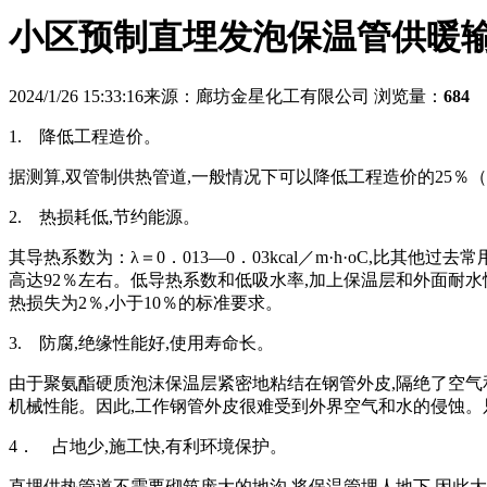
小区预制直埋发泡保温管供暖
2024/1/26 15:33:16
来源：廊坊金星化工有限公司
浏览量：
684
1. 降低工程造价。
据测算,双管制供热管道,一般情况下可以降低工程造价的25％
2. 热损耗低,节约能源。
其导热系数为：λ＝0．013—0．03kcal／m·h·oC,比
高达92％左右。低导热系数和低吸水率,加上保温层和外面耐水
热损失为2％,小于10％的标准要求。
3. 防腐,绝缘性能好,使用寿命长。
由于聚氨酯硬质泡沫保温层紧密地粘结在钢管外皮,隔绝了空气
机械性能。因此,工作钢管外皮很难受到外界空气和水的侵蚀。只
4． 占地少,施工快,有利环境保护。
直埋供热管道不需要砌筑庞大的地沟,将保温管埋人地下,因此大