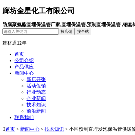
廊坊金星化工有限公司
防腐聚氨酯直埋保温管厂家,直埋保温管,预制直埋保温管 ,钢套
搜店铺
搜全站
建材通
12
年
首页
公司介绍
产品供应
新闻中心
新店开张
活动促销
行业动态
企业新闻
技术知识
前沿新闻
联系我们

首页
>
新闻中心
>
技术知识
> 小区预制直埋发泡保温管供暖