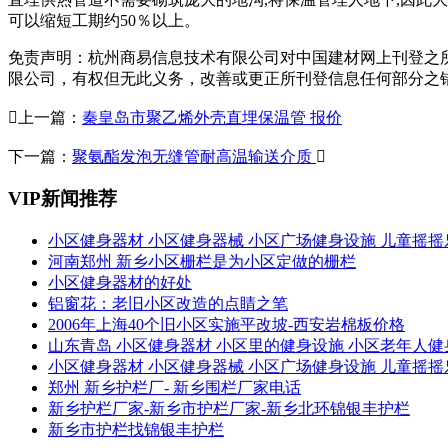
可以缩短工期约50％以上。
免责声明：杭州商易信息技术有限公司对中国建材网上刊登之
限公司，有权但无此义务，改善或更正所刊登信息任何部分之

上一篇：
秦皇岛市聚乙烯外壳直埋保温管 报价
下一篇：
聚氨酯发泡无缝管耐高温输送介质

VIP新闻推荐
小区健身器材 小区健身器械 小区广场健身设施 儿童摇摇
河南郑州 新乡小区栅栏是为小区定做的栅栏
小区健身器材的好处
铝窗花：老旧小区改造的点睛之笔
2006年上海40个旧小区实施平改坡-西安岩棉板价格
山东青岛 小区健身器材 小区里的健身设施 小区老年人健
小区健身器材 小区健身器械 小区广场健身设施 儿童摇摇
郑州 新乡护栏厂- 新乡围栏厂家电话
新乡护栏厂家-新乡市护栏厂家-新乡北环锦银丰护栏
新乡市护栏找锦银丰护栏