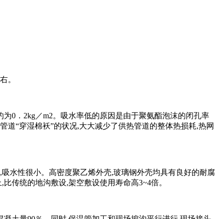
左右。
低,约为0．2kg／m2。吸水率低的原因是由于聚氨酯泡沫的闭孔率
管道“穿湿棉袄”的状况,大大减少了供热管道的整体热损耗,热网
,吸水性很小。高密度聚乙烯外壳,玻璃钢外壳均具有良好的耐腐
,比传统的地沟敷设,架空敷设使用寿命高3~4倍。
凝土量90％。同时,保温管加工和现场挖沟平行进行,现场接头,