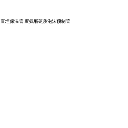
预制直埋保温管.聚氨酯硬质泡沫预制管