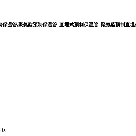
钢保温管,聚氨酯预制保温管 |直埋式预制保温管 |聚氨酯预制直
输送