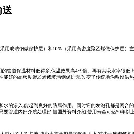
输送
（采用玻璃钢做保护层）和10％（采用高密度聚乙烯做保护层）
其他过去常用的管道保温材料低得多,保温效果高4~9倍。再有其吸水率很
性能好的高密度聚乙烯或玻璃钢保护壳,改变了传统地沟敷设供热
和水的渗入,能起到良好的防腐作用。同时它的发泡孔都是闭合的
要管道内部介质处理好,据国外资料介绍,使用寿命可达50年以上
大减少了工程占地,减少土方开挖量约50％以上,减少土建砌筑和混