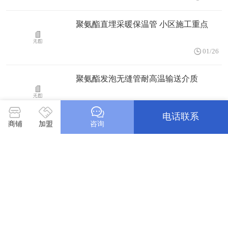
聚氨酯直埋采暖保温管 小区施工重点
01/26
聚氨酯发泡无缝管耐高温输送介质
01/26
电话联系
商铺
加盟
咨询
小区预制直埋发泡保温管供暖输送
01/26
秦皇岛市聚乙烯外壳直埋保温管 报价
01/26