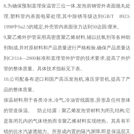
8,为确保预制直埋保温管三位一体,发泡前钢管外表面抛丸处
理,塑料管内表面电晕处理,其中除锈等级达到GB/T 8923-
1998中Sa2.5的规定,外壳管内表面张力达到50达因/厘米。
9,聚乙烯外护管采用高密度聚乙烯材料,辅以抗氧剂等各种助
剂制成,并对原材料和产品质量进行严格检验,确保产品质量达
到CJ/114—2000标准和直埋管外护管的技术要求,提高了外护
管的整体质量。具体技术指标见下表。
10,公司配备有进口和国产高压发泡机,液压穿管机,提高了产
品的整体质量。
保温材料用于各类冷水,冷气,冷油管线圆形,异形及任何形体
的管道保温。 防止结露：聚乙烯发泡管材料为闭孔结构,它
是靠闭孔内的气体绝热而非聚乙烯材料实现绝热。其具有不
错的抗水汽渗透能力。所形成内置的隔汽屏障,即是保温层又