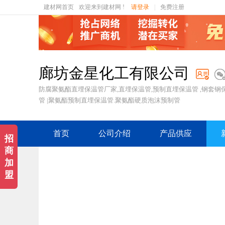
建材网首页
欢迎来到建材网 !
请登录
|
免费注册
廊坊金星化工有限公司
防腐聚氨酯直埋保温管厂家,直埋保温管,预制直埋保温管 ,钢套钢
管 |聚氨酯预制直埋保温管.聚氨酯硬质泡沫预制管
首页
公司介绍
产品供应
招
商
加
盟