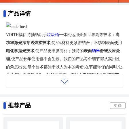
产品详情
VOITH福伊特
抽纸烘手
垃圾桶
一体机运用众多世界高等技术：
高
功率激光深穿透焊接技术
,使304材料更紧密结合；
不锈钢
表面使用
电化学抛光技术
,使产品更细腻亮丽；
独特的
表面
纳米
舒缓反应处
理
,使产品长年使用也不会生锈
。我们的产品
每个细节都从实用性
的角度出发,每个技术都源于以人为本的考虑,在节能环保的同时,让
你的每次使用都成为一种舒适享有。
图片上看到不的品质和工艺,
您将在使用后发现
推荐产品
更多