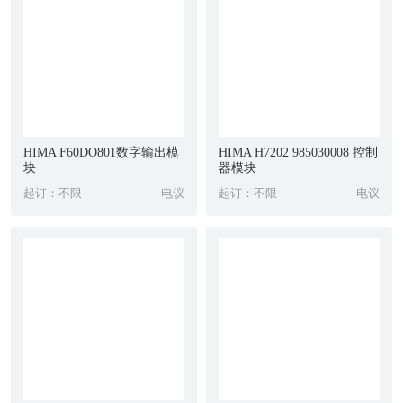
HIMA F60DO801数字输出模
HIMA H7202 985030008 控制
块
器模块
起订：不限
电议
起订：不限
电议
1 采用304磨砂不锈钢材料,坚固耐用。入墙式安装,节省空间,美观
大方