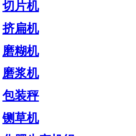
切片机
挤扁机
磨糊机
磨浆机
包装秤
铡草机