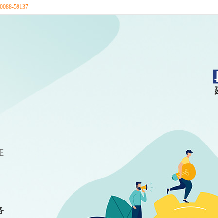
88-59137
证
务