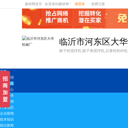
建材网首页
欢迎来到建材网 !
请登录
|
免费注册
临沂市河东区大华
腻子粉搅拌机,腻子膏搅拌机,石膏粉粉碎机
首页
公司介绍
招
产品供应
商
新闻中心
加
新店开张
盟
活动促销
行业动态
企业新闻
技术知识
前沿新闻