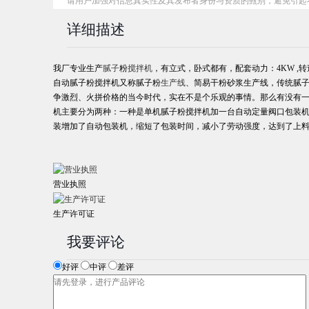
请用户加强对信息真实性及其发布者身份与资质的甄别，避免引起
详细描述
我厂专业生产
腻子
粉
搅拌机
，有立式，卧式都有，配套动力：4KW ,转
自动腻子粉搅拌机又称腻子粉
生产线
、
简易干粉砂浆生产线，传统腻子
争激烈、火拼价格的当今时代，实在不是个乐观的事情。那么有没有一
机主要分为两种：一种是单机腻子粉搅拌机加一台自动定量阀口包装
装增加了自动包装机，缩短了包装时间，减小了劳动强度，达到了上料
营业执照
生产许可证
我要评论
好评
中评
差评