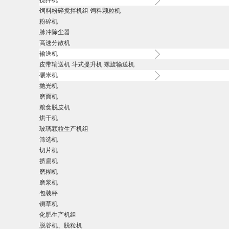
搅拌机
饲料粉碎搅拌机组
饲料颗粒机
粉碎机
脉冲除尘器
高速分散机
输送机
皮带输送机
斗式提升机
螺旋输送机
碾米机
抛光机
磨面机
粮食脱皮机
烘干机
玻璃颗粒生产机组
筛选机
切片机
挤扁机
磨糊机
磨浆机
包装秤
铡草机
化肥生产机组
脱谷机、脱粒机