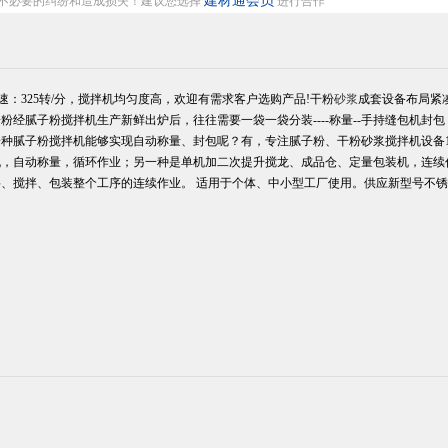
建材通会员
不必要的纠纷和造成损失！建议您选择
进行合作
速：325转/分，搅拌机均匀度高，欢迎有需求客户选购产品!
干粉
砂浆
成套设备布局紧
粉经腻子粉搅拌机生产新鲜出炉后，往往需要一袋一袋分装----称量--手持缝包机封
种腻子粉搅拌机能够实现自动称量、封包呢？有，专注腻子粉、干粉砂浆搅拌机设备10
机
，自动称量，循环作业；另一种是单机加二次提升搅龙、成品仓、定量包装机，连续
、搅拌、包装整个工序的连续作业。 适用于个体、中小型工厂使用。供应新型号不