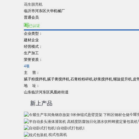
花生脱壳机
临沂市河东区大华机械厂
普通会员

已认证
企业类型：
建材企业
经营模式：
生产加工
荣誉资质：
4项
主 营：
腻子粉搅拌机,腻子膏搅拌机,石膏粉粉碎机,砂浆搅拌机,螺旋提升机,皮
地 址：
山东临沂河东区凤凰岭街道
新上产品
今耀
自动卧式打包机1
枕式包装机