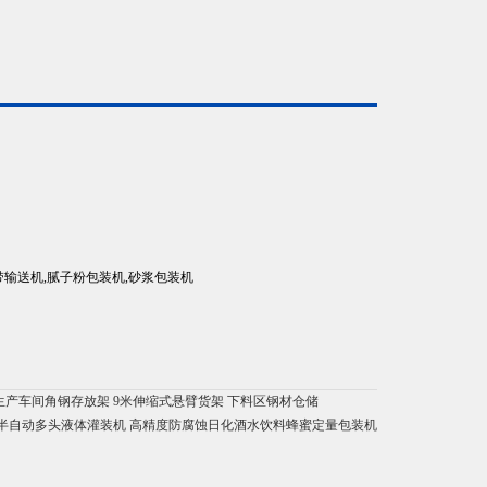
带输送机,腻子粉包装机,砂浆包装机
生产车间角钢存放架 9米伸缩式悬臂货架 下料区钢材仓储
半自动多头液体灌装机 高精度防腐蚀日化酒水饮料蜂蜜定量包装机