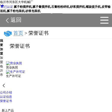
临沂市河东区大华机械厂

已认证
腻子粉搅拌机,腻子膏搅拌机,石膏粉粉碎机,砂浆搅拌机,螺旋提升机,皮带输
送机,腻子粉包装机,砂浆包装机
搜店铺
搜全站
返回
10

首页
> 荣誉证书
我
要
荣誉证书
加
盟
加
盟
临
营业执照
沂
市
生产许可证

公司介绍
公司简介
认证信息
荣誉证书
新上产品