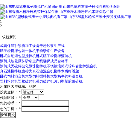
山东电脑称重腻子粉搅拌机坚固耐用
山东香粉木粉粉碎机带环保除尘器
山东330型砂轮式玉米小麦脱皮机看厂家
1
2
较新新闻
成套保温砂浆粉加工设备干粉砂浆生产线
腻子粉搅拌包装一体机干粉砂浆生产设备
卧式自动灌包型搅拌机卧式腻子粉搅拌灌装机
滚筒式玻化微珠砂浆生产线确保成品合格率
滚筒式无破碎玻化微珠搅拌机不锈钢滚筒式珍珠岩搅拌混合机
真石漆搅拌机也称为真石漆混合机搅拌木质纤维丝
卧式饲料混合机大型饲料搅拌机大型奶牛饲料混合机
塑料粉碎机塑胶破碎机强力破碎机片刀型塑胶破碎机
河东区大华机械厂
品牌
投资金额：
*
代理区域：
*
您的称呼：
*
您的手机：
*