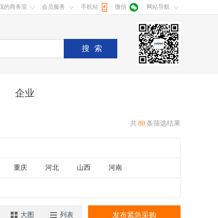
我的商务室
会员服务
手机站
微信
网站导航
搜索
企业
共
80
条筛选结果
重庆
河北
山西
河南
湖南
广东
广西
江西
香港
澳门
大图
列表
发布紧急采购