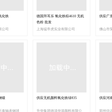
氧化铁
德国拜耳乐 氧化铁棕4610 无机
供应广东
色粉 批发
限公司
上海猛帝虎实业有限公司
佛山市
钢锻
供应无机颜料氧化铁绿835
供应河
昕泰轴承钢球
升华集团德清华源颜料有限公
郑州信