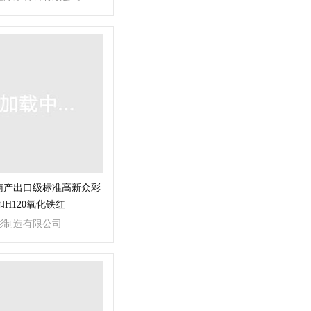
南产出口级标准高新众彩
0和H120氧化铁红
彩制造有限公司