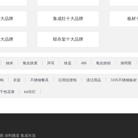
十大品牌
集成灶十大品牌
板材
十大品牌
晾衣架十大品牌
纳米
氧化铁黄
拜耳
铁蓝
496
氧化铁粉
海明斯
钩
衣架
不锈钢餐具
日用挂摆饰
清洁用品
310S不锈钢板材
千色花漆
led吊灯
易
涂料频道
集成吊顶