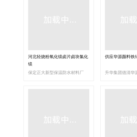
河北轻烧粉氧化镁卤片卤块氯化
供应华源颜料铁绿
镁
保定正大新型保温防水材料厂
升华集团德清华
司