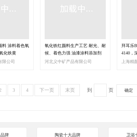
颜料 涂料着色氧
氧化铁红颜料生产工艺 耐光、耐
拜耳乐Ba
色氧化铁黄
候、着色力强 油漆涂料添加剂
4140
快递
有限公司
河北义中矿产品有限公司
上海精
2
3
4
下一页
末页
到
页
确定
大品牌
陶瓷十大品牌
卫浴