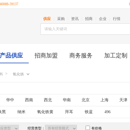
088-59137
供应
采购
资讯
招商
企业
行情
|
|
|
|
|
产品供应
招商加盟
商务服务
加工定制
>
料
氧化铁
华中
西南
西北
华南
北京
上海
天津
古
江苏
山东
安徽
浙江
福建
湖北
铁黑
纳米
氧化铁黄
拜耳
铁蓝
496
西藏
陕西
甘肃
青海
宁夏
新疆
台湾
经营类型：
有价格