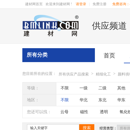
建材网首页
欢迎来到建材网 !
请登录
|
免费注册
免费咨询：40
供应频道
所有分类
首页
您目前所在的位置：
>
>
所有供应产品搜索
精细化工
颜料填
等级：
不限
一级
二级
其他
地区：
不限
华北
东北
华东
辽宁
吉林
黑龙江
内蒙
您还可以找：
云母
磁性
透明
氧化
四川
海南
贵州
云南
搜索
经营类型：