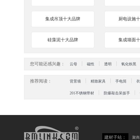
集成吊顶十大品牌
厨电设施
硅藻泥十大品牌
集成墙面
您可能还感兴趣：
云母
磁性
透明
氧化铁黑
推荐阅读：
背景墙
精致家具
手电筒
衣
201不锈钢带材
防爆敲击呆扳手
建材子站：
聚商