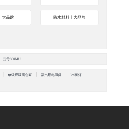
十大品牌
防水材料十大品牌
云母800MU
单级双吸离心泵
蒸汽用电磁阀
led树灯