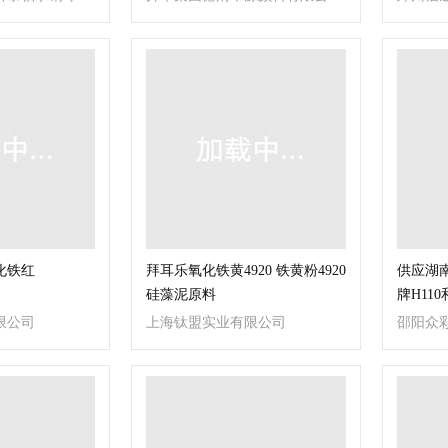
司
化铁红
拜耳乐氧化铁黄4920 铁黄粉4920
供应湖
硅藻泥原料
牌H11
限公司
上海钛盟实业有限公司
邵阳众