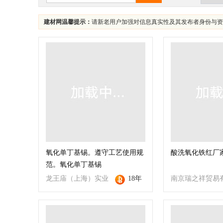
建材网温馨提示：
请新老用户加强对信息真实性及其发布者身份与资
氧化单丁基锡。遵守工艺使用规
酸洗氧化铁红厂
范。氧化单丁基锡
龙王庙（上海）实业
18年
南京瑞之祥贸易
有限公司