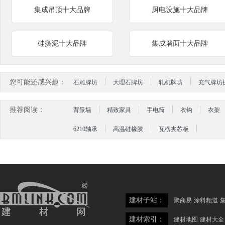
集成吊顶十大品牌
厨电设施十大品牌
硅藻泥十大品牌
集成墙面十大品牌
您可能还感兴趣：
石雕牌坊
大理石牌坊
轧机牌坊
充气牌坊
推荐阅读：
背景墙
精致家具
手电筒
衣钩
衣架
6210轴承
高温硅橡胶
瓦楞夹芯板
建材子站：
聚商易
涂料频道
建材索引：
建材地图
建材大全