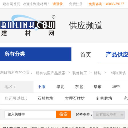
建材网首页
欢迎来到建材网 !
请登录
|
免费注册
免费咨询：40088-59137
供应频道
所有分类
首页
产品供
您目前所在的位置：
>
>
>
所有供应产品搜索
装修施工
牌坊
铜制牌坊
地区：
不限
华北
东北
华东
华中
辽宁
吉林
黑龙江
内蒙古
江苏
您还可以找：
石雕牌坊
大理石牌坊
轧机牌坊
充
四川
海南
贵州
云南
西藏
搜索
经营类型：