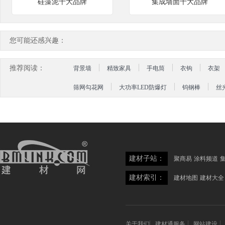
硅藻泥十大品牌
集成墙面十大品牌
您可能还感兴趣：
推荐阅读：
背景墙
精致家具
手电筒
衣钩
衣架
筛网勾花网
大功率LED防爆灯
钨钢棒
丝
建材子站：
聚商易
涂料频道
建材索引：
建材地图
建材大全
关于我们
建材通服务
网站建设