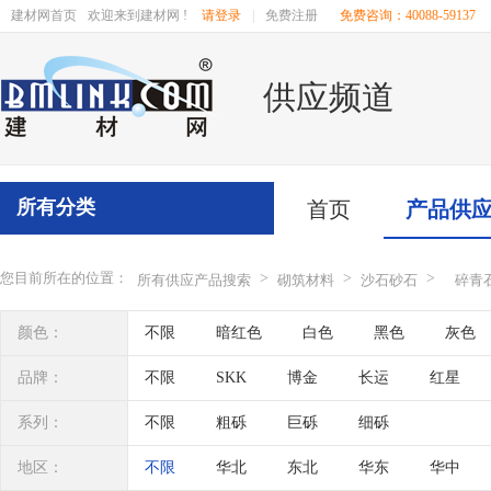
建材网首页
欢迎来到建材网 !
请登录
|
免费注册
免费咨询：40088-59137
供应频道
所有分类
首页
产品供
您目前所在的位置：
>
>
>
所有供应产品搜索
砌筑材料
沙石砂石
碎青
颜色：
不限
暗红色
白色
黑色
灰色
品牌：
不限
SKK
博金
长运
红星
系列：
不限
粗砾
巨砾
细砾
地区：
不限
华北
东北
华东
华中