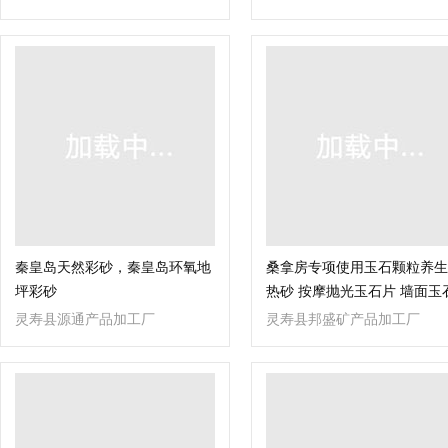
店
秦皇岛天然彩砂，秦皇岛环氧地
桑拿房专项使用玉石颗粒养生
坪彩砂
热砂 按摩抛光玉石片 墙面玉
板可定制
灵寿县源通产品加工厂
灵寿县邦盛矿产品加工厂