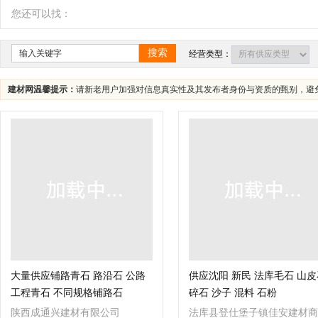
辽宁
吉林
黑龙江
内蒙古
江苏
您还可以找：
四川
海南
贵州
云南
西藏
搜索
经营类型：
建材网温馨提示：
请新老用户加强对信息真实性及其发布者身份与资质的甄别，避
大量供应铺路青石 路沿石 公路
供应沈阳 新民 法库毛石 山皮
工程青石 不同规格铺路石
碎石 沙子 混料 石粉
陕西成通兴建材有限公司
法库县登仕堡子镇佳安建材商