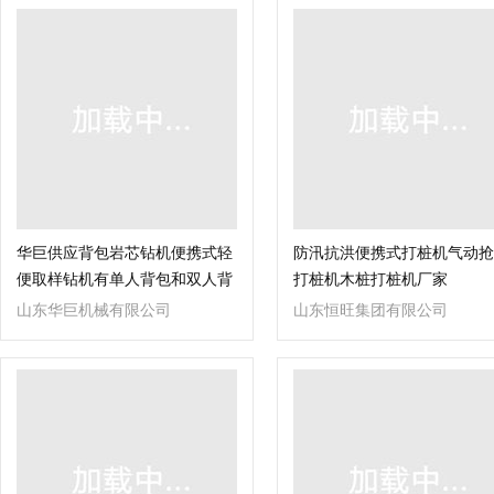
华巨供应背包岩芯钻机便携式轻
防汛抗洪便携式打桩机气动抢
便取样钻机有单人背包和双人背
打桩机木桩打桩机厂家
包
山东华巨机械有限公司
山东恒旺集团有限公司