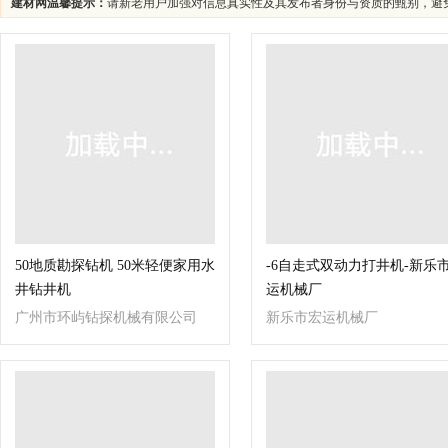
建材网温馨提示：
请新老用户加强对信息真实性及其发布者身份与资质的甄别，避
50地质勘探钻机 50米轻便家用水
-6自走式双动力打井机-新乐
井钻井机
运机械厂
广州市环屿钻探机械有限公司
新乐市宏运机械厂