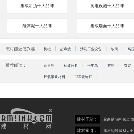
集成吊顶十大品牌
厨电设施十大品牌
硅藻泥十大品牌
集成墙面十大品牌
您可能还感兴趣：
机械
超声波
清洗工业设备
玻璃
高
推荐阅读：
背景墙
精致家具
手电筒
衣钩
衣架
环氧灌浆材料
LED装饰灯
建材子站：
聚商易
涂料频道
建材索引：
建材地图
建材大全