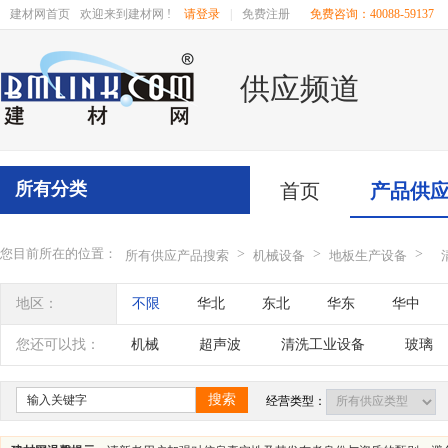
建材网首页
欢迎来到建材网 !
请登录
|
免费注册
免费咨询：40088-59137
供应频道
所有分类
首页
产品供
您目前所在的位置：
>
>
>
所有供应产品搜索
机械设备
地板生产设备
地区：
不限
华北
东北
华东
华中
辽宁
吉林
黑龙江
内蒙古
江苏
您还可以找：
机械
超声波
清洗工业设备
玻璃
四川
海南
贵州
云南
西藏
搜索
经营类型：