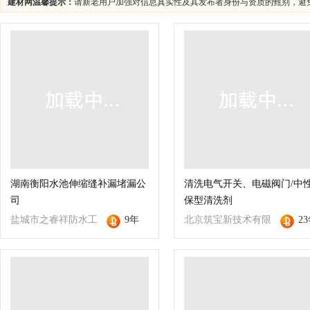
建材网温馨提示：
请新老用户加强对信息真实性及其发布者身份与资质的甄别，避
湖南衡阳水池伸缩缝补漏堵漏公
清洗电气开关、电磁阀门/中
司
保型清洗剂
盐城市之睿祥防水工
9年
北京筑宝新技术有限
2
程有限公司
公司