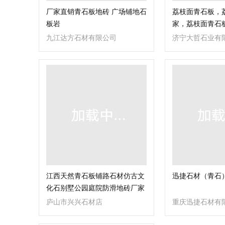
厂家直销青石板地砖 广场铺地石
荔枝面青石板，
板岩
家，荔枝面青石
九江达方石材有限公司
济宁大哲石业有
江西天然青石板铺路石材仿古文
迅捷石材（青石
化石别墅公园庭院防滑地砖厂家
成批出售
庐山市兴兴石材店
重庆迅捷石材有