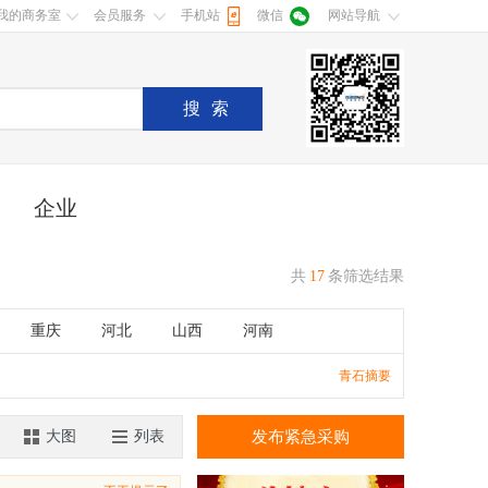
我的商务室
会员服务
手机站
微信
网站导航
搜索
企业
共
17
条筛选结果
重庆
河北
山西
河南
湖南
广东
广西
江西
青石摘要
香港
澳门
大图
列表
发布紧急采购