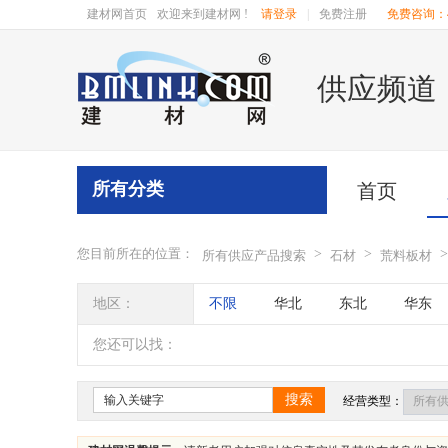
建材网首页
欢迎来到建材网 !
请登录
|
免费注册
免费咨询：40
供应频道
所有分类
首页
您目前所在的位置：
>
>
>
所有供应产品搜索
石材
荒料板材
地区：
不限
华北
东北
华东
辽宁
吉林
黑龙江
内蒙
您还可以找：
四川
海南
贵州
云南
搜索
经营类型：