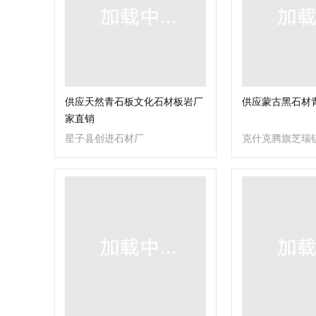
供应天然青石板文化石材板岩厂
供应蒙古黑石材
家直销
星子县创进石材厂
克什克腾旗芝瑞
工厂