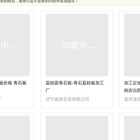
质的甄别，避免引起不必要的纠纷和造成损失！
板价格 青石板
荔枝面青石板-青石荔枝板加工
加工定做
厂
岗岩台阶
板
厂
济宁嘉泰石业有限公司
嘉祥县