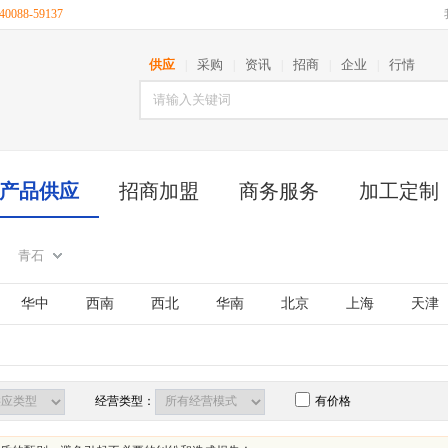
088-59137
供应
采购
资讯
招商
企业
行情
|
|
|
|
|
产品供应
招商加盟
商务服务
加工定制
青石
华中
西南
西北
华南
北京
上海
天津
古
江苏
山东
安徽
浙江
福建
湖北
西藏
陕西
甘肃
青海
宁夏
新疆
台湾
经营类型：
有价格