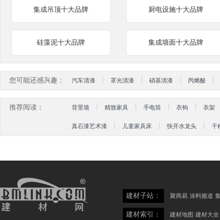
集成吊顶十大品牌
厨电设施十大品牌
硅藻泥十大品牌
集成墙面十大品牌
您可能还感兴趣：
汽车清漆
罩光清漆
硝基清漆
丙烯酸
推荐阅读：
背景墙
精致家具
手电筒
衣钩
衣架
真石漆艺术漆
儿童家具床
快开水龙头
干
建材子站：
聚商易
涂料频道
建材索引：
建材地图
建材大全