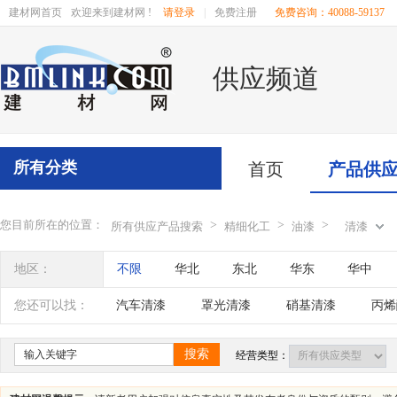
建材网首页
欢迎来到建材网 !
请登录
|
免费注册
免费咨询：40088-59137
供应频道
所有分类
首页
产品供
您目前所在的位置：
>
>
>
所有供应产品搜索
精细化工
油漆
清漆
地区：
不限
华北
东北
华东
华中
辽宁
吉林
黑龙江
内蒙古
江苏
您还可以找：
汽车清漆
罩光清漆
硝基清漆
丙烯
四川
海南
贵州
云南
西藏
搜索
经营类型：