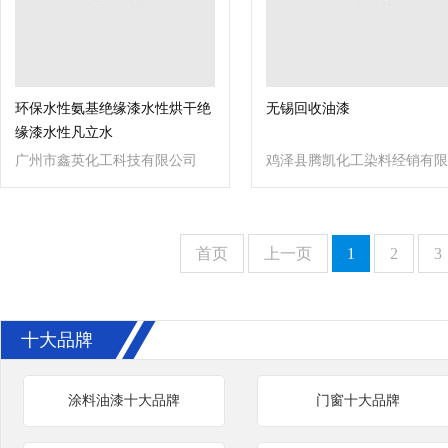
环保水性氨基绝缘漆水性烘干绝
无锡回收油漆
缘漆水性凡立水
广州市鑫英化工科技有限公司
鸡泽县腾凯化工染料经销有限
公司
首页
上一页
1
2
3
十大品牌
涂料油漆十大品牌
门窗十大品牌