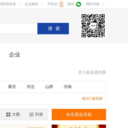
我的商务室
会员服务
手机站
微信
网站导航
搜索
企业
共
3
条筛选结果
重庆
河北
山西
河南
湖南
广东
广西
江西
模压门板摘要
香港
澳门
大图
列表
发布紧急采购