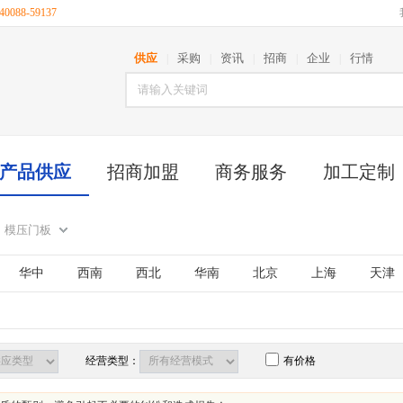
088-59137
供应
采购
资讯
招商
企业
行情
|
|
|
|
|
产品供应
招商加盟
商务服务
加工定制
模压门板
华中
西南
西北
华南
北京
上海
天津
古
江苏
山东
安徽
浙江
福建
湖北
西藏
陕西
甘肃
青海
宁夏
新疆
台湾
经营类型：
有价格