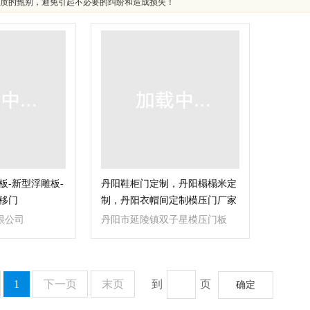
质的甄别，避免引起不必要的纠纷和造成损失！
板-新型浮雕板-
丹阳鞋柜门定制，丹阳榻榻米定
移门
制，丹阳衣帽间定制模压门厂家
直销
限公司
丹阳市延陵镇双子星模压门板
厂
1
下一页
末页
到
页
确定