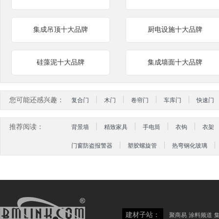
集成吊顶十大品牌
厨电设施十大品牌
硅藻泥十大品牌
集成墙面十大品牌
您可能还感兴趣：
复合门
木门
卷帘门
车库门
快速门
推荐阅读：
背景墙
精致家具
手电筒
衣钩
衣架
门窗防盗报警器
塑胶螺旋管
热弯钢化玻璃
建材子站：
聚商易
涂料频道