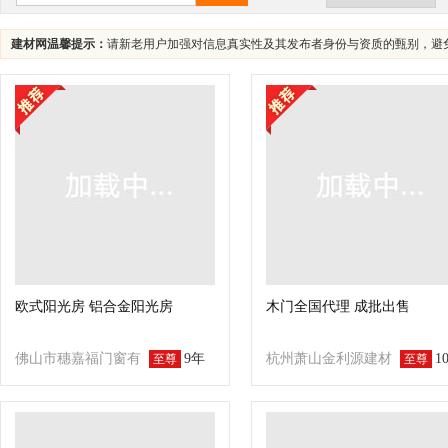
电动门
感应门
高速门
工程门
建材网温馨提示：
请新老用户加强对信息真实性及其发布者身份与资质的甄别，避
套装门
防爆门
彩板门
防菌门
贴皮橱柜门
浮雕橱柜门
模压橱柜门
欧式阳光房 铝合金阳光房
木门全国代理 成批出售
佛山市穗嘉福门窗有
9年
杭州萧山金利源建材
1
至尊
至尊
限公司
集团有限公司