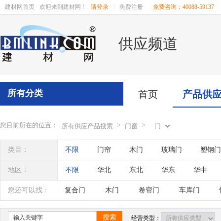
建材网首页
欢迎来到建材网 !
请登录
|
免费注册
免费咨询：40088-59137
供应频道
所有分类
首页
产品供
您目前所在的位置：
>
>
所有供应产品搜索
门窗
门
类目：
不限
门帘
木门
玻璃门
塑钢门
旋转门
移动门
推拉门
造型门
地区：
不限
华北
东北
华东
华中
车库门
室内门
进口门
免漆门
辽宁
吉林
黑龙江
内蒙古
江苏
您还可以找：
复合门
木门
卷帘门
车库门
安全门
不锈钢防盗门
铝合金防盗门
四川
海南
贵州
云南
西藏
搜索
经营类型：