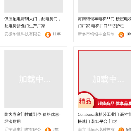
供应配电房钢大门，配电房门，
河南锦银丰电梯**门 楼层电梯
配电房折叠门生产厂家
门厂家 电梯井口**防护栏
安徽华旦科技有限公
11年
新乡市锦银丰金属制
1
司
品有限公司
防火卷帘门性能到位-价格优惠-
Combursa康柏莎工业门 高性
经济耐用
快速门 装卸平台 门封
辽宁鼎丰门窗有限公
2年
南京川海环境科技有
5