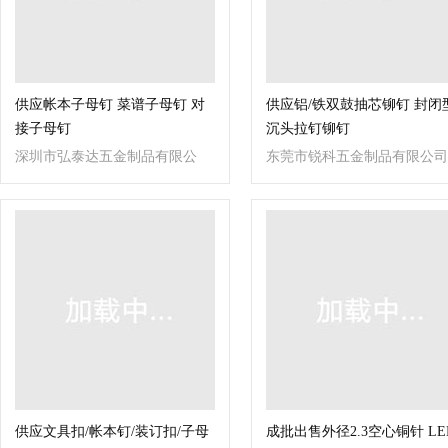
供应帐本子母钉 菜谱子母钉 对
供应铝/铁双鼓抽芯铆钉 封闭
接子母钉
沉头拉钉铆钉
深圳市弘泰达五金制品有限公
东莞市锐科五金制品有限公司
司
供应文具扣/帐本钉/装订扣/子母
成批出售外径2.3空心铜针 LE