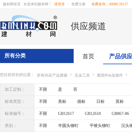
建材网首页
欢迎来到建材网 !
请登录
|
免费注册
免费咨询：40088-59137
供应频道
所有分类
首页
产品供
您目前所在的位置：
>
>
>
所有供应产品搜索
五金工具
紧固件&连接件
加工定制：
不限
是
否
标准类型：
不限
美标
德标
日标
英标
标准编号：
不限
GB12617
GB12618
GB867-86
DIN674
DIN7337
DIN7338
ISO1051
类别：
不限
半圆头铆钉
平锥头铆钉
沉头