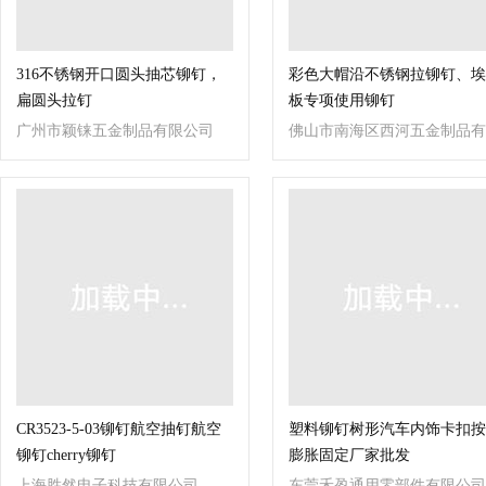
316不锈钢开口圆头抽芯铆钉，
彩色大帽沿不锈钢拉铆钉、埃
扁圆头拉钉
板专项使用铆钉
广州市颖铼五金制品有限公司
佛山市南海区西河五金制品有
限公司
CR3523-5-03铆钉航空抽钉航空
塑料铆钉树形汽车内饰卡扣按
铆钉cherry铆钉
膨胀固定厂家批发
上海胜然电子科技有限公司
东莞禾盈通用零部件有限公司