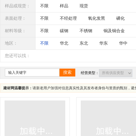
无头铆钉
标牌铆钉
开口型平圆头抽芯铆
样品或现货：
不限
样品
现货
扁圆头击芯铆钉
沉头击芯铆钉
灯头铆钉
表面处理：
不限
不经处理
氧化发黑
磷化
材料等级：
不限
碳钢
不锈钢
铜及铜合金
地区：
不限
华北
东北
华东
华中
辽宁
吉林
黑龙江
内蒙古
江苏
您还可以找：
四川
海南
贵州
云南
西藏
搜索
经营类型：
建材网温馨提示：
请新老用户加强对信息真实性及其发布者身份与资质的甄别，避