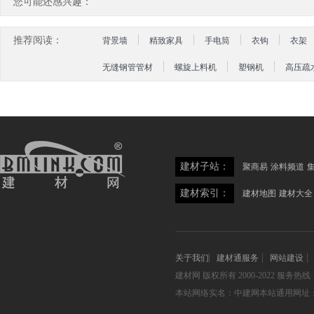
您可能还感兴趣：
推荐阅读：
背景墙
精致家具
手电筒
衣钩
衣架
无缝钢管管材
螺旋上料机
塑钢机
高压疏
建材子站：
聚商易
涂料频道
建材索引：
建材地图
建材大全
关于我们
建材通服务
网站建设
建材网
版权所有 2000-2022 服务热线：05
本站网络实名：中建网本站通用网址