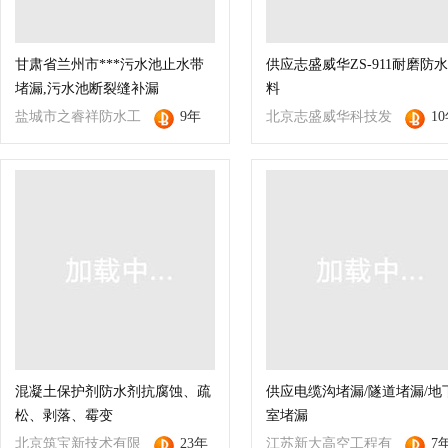
甘肃省兰州市***污水池止水带
供应志盛威华ZS-911耐磨防
堵漏,污水池断裂缝补漏
料
盐城市之睿祥防水工
9年
北京志盛威华科技发
1
程有限公司
展有限公司
混凝土保护剂防水剂抗腐蚀、疏
供应电缆沟堵漏/隧道堵漏/地
松、剥落、霉变
室堵漏
北京筑宝新技术有限
23年
江苏新大高空工程有
7