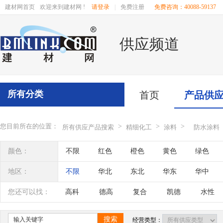
建材网首页
欢迎来到建材网 !
请登录
|
免费注册
免费咨询：40088-59137
供应频道
所有分类
首页
产品供
您目前所在的位置：
>
>
>
所有供应产品搜索
精细化工
涂料
防水涂料
颜色：
不限
红色
橙色
黄色
绿色
地区：
不限
华北
东北
华东
华中
辽宁
吉林
黑龙江
内蒙古
江苏
您还可以找：
高科
德高
复合
凯德
水性
四川
海南
贵州
云南
西藏
搜索
经营类型：