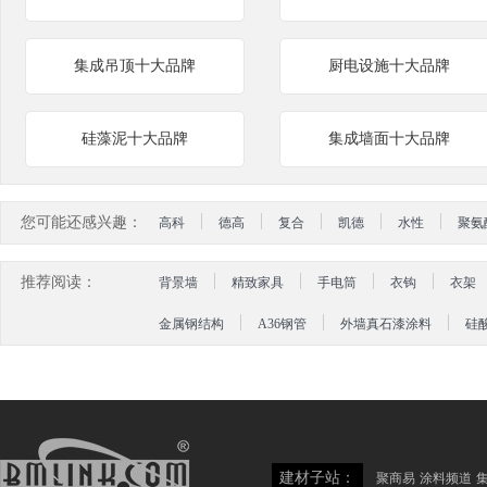
集成吊顶十大品牌
厨电设施十大品牌
硅藻泥十大品牌
集成墙面十大品牌
您可能还感兴趣：
高科
德高
复合
凯德
水性
聚氨
推荐阅读：
背景墙
精致家具
手电筒
衣钩
衣架
金属钢结构
A36钢管
外墙真石漆涂料
硅
建材子站：
聚商易
涂料频道