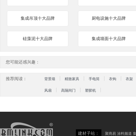
集成吊顶十大品牌
厨电设施十大品牌
硅藻泥十大品牌
集成墙面十大品牌
您可能还感兴趣：
推荐阅读：
背景墙
精致家具
手电筒
衣钩
衣架
风扇
高隔间门
塑胶机
建材子站：
聚商易
涂料频道