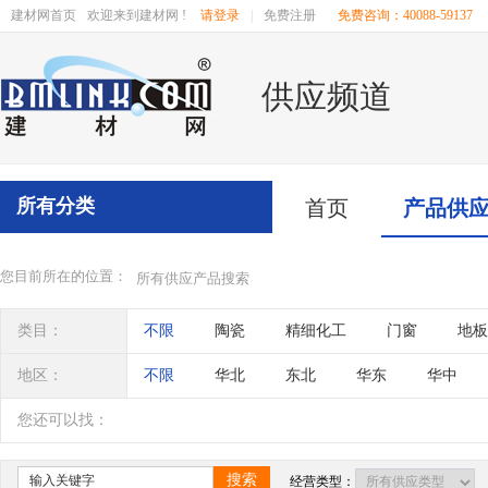
建材网首页
欢迎来到建材网 !
请登录
|
免费注册
免费咨询：40088-59137
供应频道
所有分类
首页
产品供
您目前所在的位置：
所有供应产品搜索
类目：
不限
陶瓷
精细化工
门窗
地板
家居用品
装修施工
砌筑材料
石材
地区：
不限
华北
东北
华东
华中
电工电气
板材
安防
橱衣柜
辽宁
吉林
黑龙江
内蒙古
江苏
您还可以找：
四川
海南
贵州
云南
西藏
搜索
经营类型：