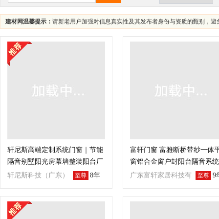
建材网温馨提示：
请新老用户加强对信息真实性及其发布者身份与资质的甄别，避
轩尼斯高端定制系统门窗｜节能
富轩门窗 富雅断桥带纱一体
隔音别墅阳光房幕墙整装阳台厂
窗铝合金窗户封阳台隔音系统
家
窗
轩尼斯科技（广东）
8年
广东富轩家居科技有
9
至尊
至尊
有限公司
限公司