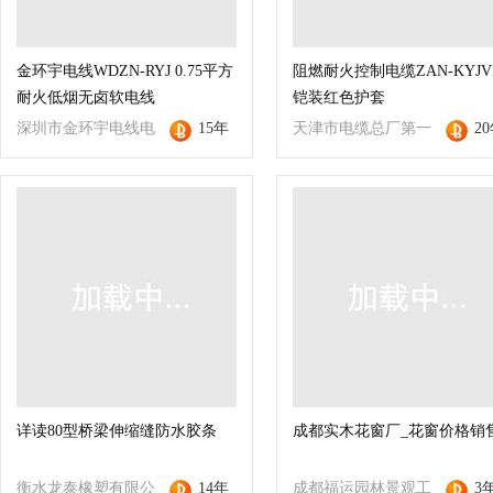
金环宇电线WDZN-RYJ 0.75平方
阻燃耐火控制电缆ZAN-KYJV
耐火低烟无卤软电线
铠装红色护套
深圳市金环宇电线电
15年
天津市电缆总厂第一
2
缆有限公司
分厂
详读80型桥梁伸缩缝防水胶条
成都实木花窗厂_花窗价格销
衡水龙泰橡塑有限公
14年
成都福运园林景观工
3