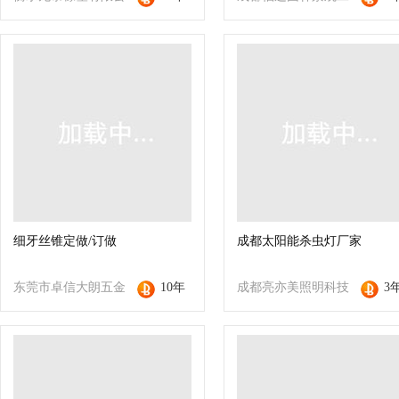
司
程有限公司
细牙丝锥定做/订做
成都太阳能杀虫灯厂家
东莞市卓信大朗五金
10年
成都亮亦美照明科技
3
加工厂
有限公司