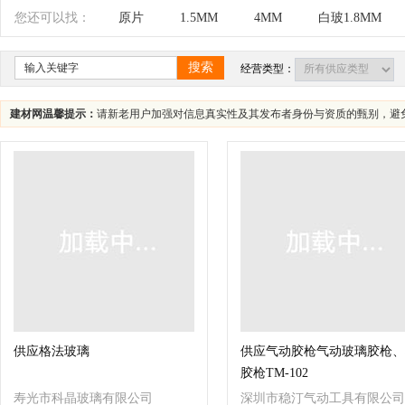
辽宁
吉林
黑龙江
内蒙古
江苏
您还可以找：
原片
1.5MM
4MM
白玻1.8MM
四川
海南
贵州
云南
西藏
搜索
经营类型：
建材网温馨提示：
请新老用户加强对信息真实性及其发布者身份与资质的甄别，避
供应格法玻璃
供应气动胶枪气动玻璃胶枪、
胶枪TM-102
寿光市科晶玻璃有限公司
深圳市稳汀气动工具有限公司