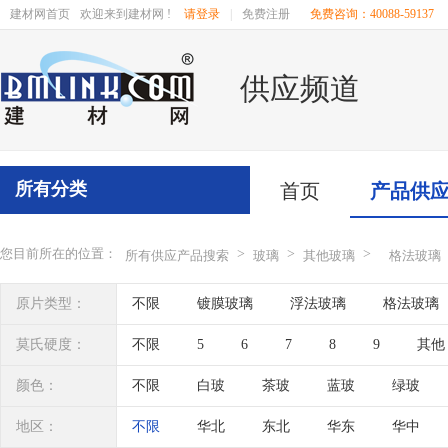
建材网首页
欢迎来到建材网 !
请登录
|
免费注册
免费咨询：40088-59137
供应频道
所有分类
首页
产品供
您目前所在的位置：
>
>
>
所有供应产品搜索
玻璃
其他玻璃
格法玻璃
原片类型：
不限
镀膜玻璃
浮法玻璃
格法玻璃
莫氏硬度：
不限
5
6
7
8
9
其他
颜色：
不限
白玻
茶玻
蓝玻
绿玻
地区：
不限
华北
东北
华东
华中