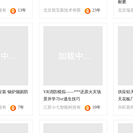
耐磨
技有
13年
北京筑宝新技术有限
23年
北京瑞
公司
公司
安装 锅炉烟囱防
VR消防模拟——***还原火灾场
供应铝
景并学习vr逃生技巧
天花板厂
程有
7年
江苏小七智能科技有
10年
兴旺装
限公司