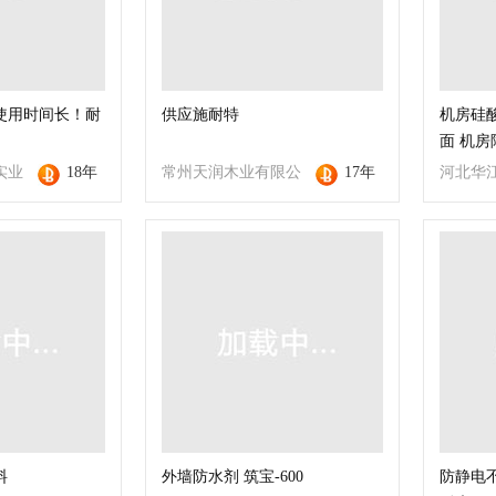
使用时间长！耐
供应施耐特
机房硅
面 机
实业
18年
常州天润木业有限公
17年
河北华
司
限公司
料
外墙防水剂 筑宝-600
防静电