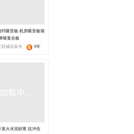
酸钙吸音板 机房吸音板墙
房降噪复合板
江机械设备有
8年
不发火水泥砂浆 抗冲击