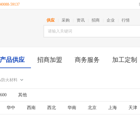
088-59137
供应
采购
资讯
招商
企业
行情
|
|
|
|
|
产品供应
招商加盟
商务服务
加工定制
&防火材料
600
其他
华中
西南
西北
华南
北京
上海
天津
古
江苏
山东
安徽
浙江
福建
湖北
西藏
陕西
甘肃
青海
宁夏
新疆
台湾