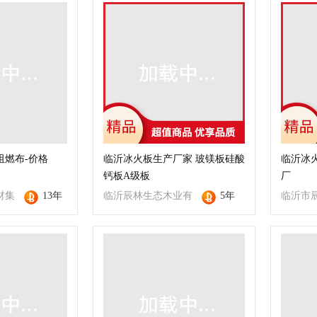
阻燃布-价格
临沂冰火板生产厂家 玻镁板硅酸
临沂冰火
钙板A级板
厂
材集
13年
临沂辰林生态木业有
5年
临沂市
限公司
厂