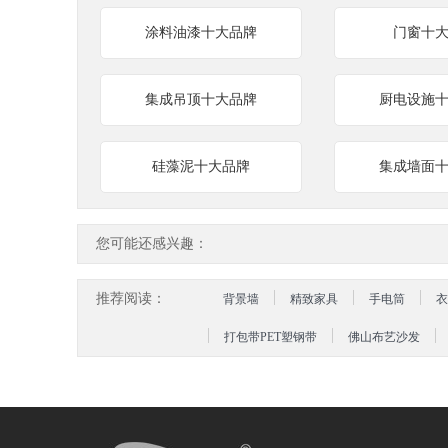
涂料油漆十大品牌
门窗十
集成吊顶十大品牌
厨电设施
硅藻泥十大品牌
集成墙面
您可能还感兴趣：
推荐阅读：
背景墙
精致家具
手电筒
衣
打包带PET塑钢带
佛山布艺沙发