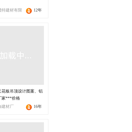
晟特建材有限
12年
天花板吊顶设计图案、铝
家***价格
饰建材厂
16年