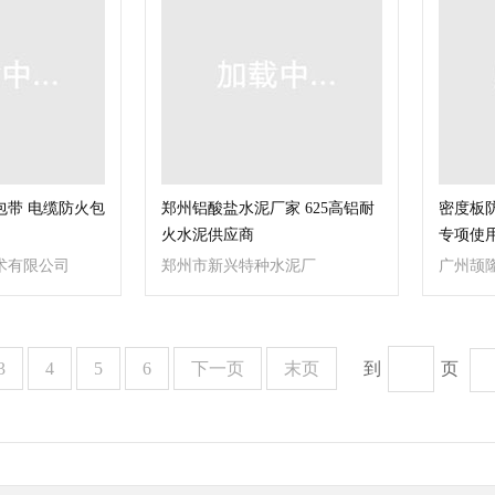
包带 电缆防火包
郑州铝酸盐水泥厂家 625高铝耐
密度板防
火水泥供应商
专项使
术有限公司
郑州市新兴特种水泥厂
广州颉
3
4
5
6
下一页
末页
到
页