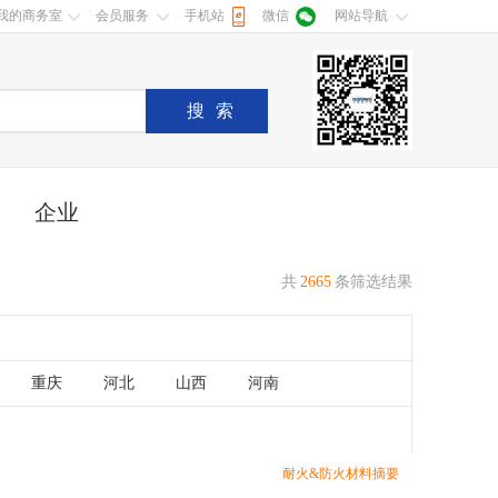
我的商务室
会员服务
手机站
微信
网站导航
搜索
企业
共
2665
条筛选结果
重庆
河北
山西
河南
湖南
广东
广西
江西
香港
澳门
耐火&防火材料摘要