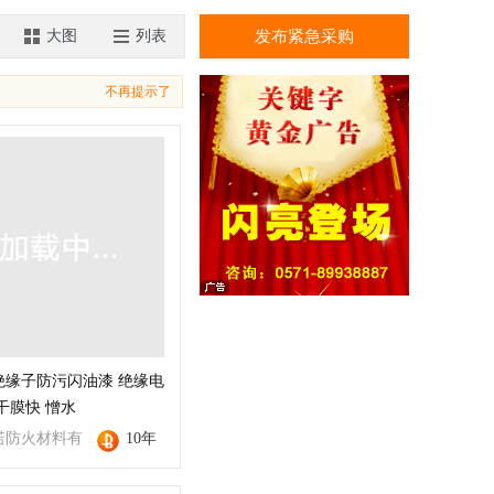
大图
列表
发布紧急采购
不再提示了
绝缘子防污闪油漆 绝缘电
干膜快 憎水
诺防火材料有
10年