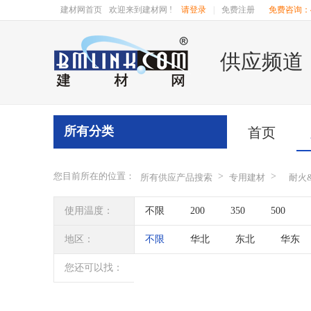
建材网首页
欢迎来到建材网 !
请登录
|
免费注册
免费咨询：40
供应频道
所有分类
首页
您目前所在的位置：
>
>
所有供应产品搜索
专用建材
耐火
使用温度：
不限
200
350
500
地区：
不限
华北
东北
华东
辽宁
吉林
黑龙江
内蒙
您还可以找：
四川
海南
贵州
云南