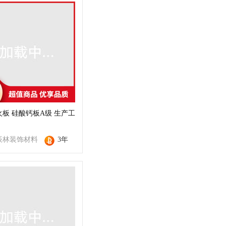
板 硅酸钙板A级 生产工
辰林装饰材料
3年